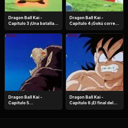
Dragon Ball Kai -
Dragon Ball Kai -
Capítulo 3 ¡Una batalla
Capítulo 4 ¡Gokú corre
de vida o muerte! ¡El
en el más allá! ¡El
ataque desesperado de
camino de la serpiente
Gokú y Pikoro!
de un millón de
kilómetros!
Dragon Ball Kai -
Dragon Ball Kai -
Capítulo 5
Capítulo 6 ¡El final del
¡Supervivencia en el
camino de la serpiente!
desierto! ¡La noche de
¡El bizarro examen de
luna llena despierta a
Kaio-Sama!
Gohan!