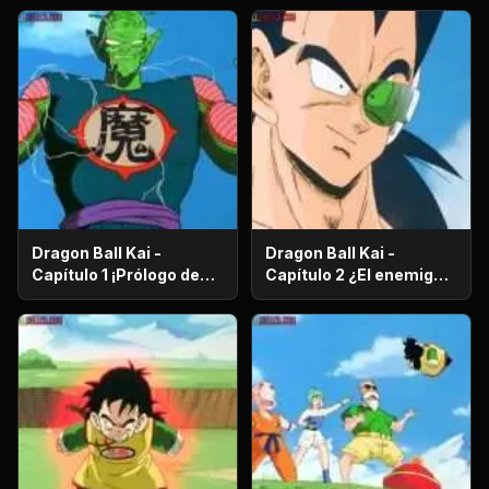
Dragon Ball Kai -
Dragon Ball Kai -
Capítulo 1 ¡Prólogo de
Capítulo 2 ¿El enemigo
batalla! ¡El regreso de
es el hermano mayor de
Gokú!
Gokú? ¡El secreto de los
poderosos guerreros
saiyajin!