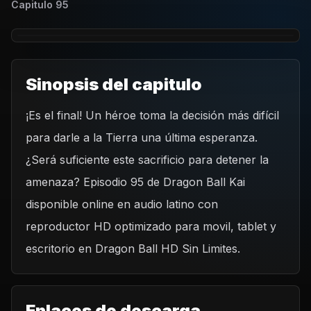
Capitulo
95
Sinopsis del capitulo
¡Es el final! Un héroe toma la decisión más difícil
REPRODUCIR CAPITULO
para darle a la Tierra una última esperanza.
Dragon Ball Kai - Capítulo 95 ¡El sacrificio de un héroe!
¡La última oportunidad para salvar al mundo!
¿Será suficiente este sacrificio para detener la
CARGAR REPRODUCTOR
amenaza? Episodio 95 de Dragon Ball Kai
disponible online en audio latino con
reproductor HD optimizado para movil, tablet y
escritorio en Dragon Ball HD Sin Limites.
Enlaces de descarga