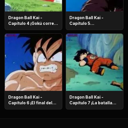
Dragon Ball Kai -
Dragon Ball Kai -
Capítulo 4 ¡Gokú corre
Capítulo 5
en el más allá! ¡El
¡Supervivencia en el
camino de la serpiente
desierto! ¡La noche de
de un millón de
luna llena despierta a
kilómetros!
Gohan!
Dragon Ball Kai -
Dragon Ball Kai -
Capítulo 6 ¡El final del
Capítulo 7 ¡La batalla
camino de la serpiente!
con gravedad diez
¡El bizarro examen de
veces! ¡La carrera de
Kaio-Sama!
Gokú contra el reloj!