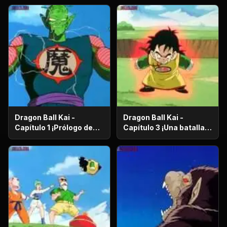
Dragon Ball Kai -
Dragon Ball Kai -
Capítulo 1 ¡Prólogo de
Capítulo 3 ¡Una batalla
batalla! ¡El regreso de
de vida o muerte! ¡El
Gokú!
ataque desesperado de
Gokú y Pikoro!