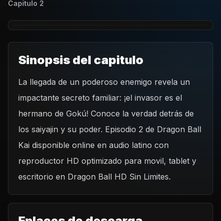
Capitulo
2
Sinopsis del capitulo
La llegada de un poderoso enemigo revela un
REPRODUCIR CAPITULO
impactante secreto familiar: ¡el invasor es el
Dragon Ball Kai - Capítulo 2 ¿El enemigo es el hermano
mayor de Gokú? ¡El secreto de los poderosos guerreros
hermano de Gokú! Conoce la verdad detrás de
saiyajin!
CARGAR REPRODUCTOR
los saiyajin y su poder. Episodio 2 de Dragon Ball
Kai disponible online en audio latino con
reproductor HD optimizado para movil, tablet y
escritorio en Dragon Ball HD Sin Limites.
Enlaces de descarga