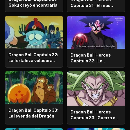
Goku creyó encontrarla
Capitulo 31: ¡El más
malvado superando sus
límites! ¡El regreso de
Broly!
Dragon Ball Capitulo 32:
Dragon Ball Heroes
La fortaleza voladora
Capitulo 32: ¡La
desapareció
conclusión del Génesis
Universal! ¡El
nacimiento de un nuevo
mundo!
Dragon Ball Capitulo 33:
Dragon Ball Heroes
La leyenda del Dragón
Capitulo 33: ¡Guerra del
Nuevo Espacio-Tiempo!
¡El comienzo de una