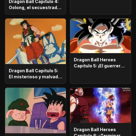
Dragon Ball Capitulo 4:
Fu aparece!
Oolong, el secuestrador
de niñas
Dragon Ball Heroes
Capitulo 5: ¡El guerrero
Dragon Ball Capitulo 5:
más poderoso! ¡¡Vegetto
El misterioso y malvado
Super Saiyajin 4!!
Yamcha vive en el
desierto
Dragon Ball Heroes
Capitulo 6: ¡¡Terminaré