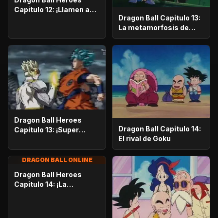
Capitulo 12: ¡Llamen a
Dragon Ball Capitulo 13:
todos los Super
La metamorfosis de
Guerreros! ¡Batalla
Goku
decisiva en el Universo
7!
Dragon Ball Heroes
Dragon Ball Capitulo 14:
Capitulo 13: ¡Super
El rival de Goku
Hearts hace su
aparición! ¡Una batalla
total que estremece la
DRAGON BALL ONLINE
Tierra!
Dragon Ball Heroes
Capitulo 14: ¡La
amenazante Semilla del
Universo! ¡¡El ataque
alborotado de