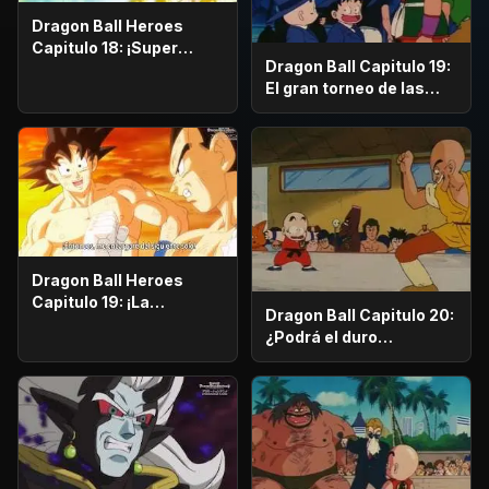
Dragon Ball Heroes
Capitulo 18: ¡Super
Dragon Ball Capitulo 19:
enfrentamiento
El gran torneo de las
decisivo! ¡Gogeta contra
Artes Marciales
Hearts!
Dragon Ball Heroes
Capitulo 19: ¡La
Dragon Ball Capitulo 20:
conclusión de la batalla!
¿Podrá el duro
¡El Conflicto Universal
entrenamiento ser
finaliza!
puesto en practica?