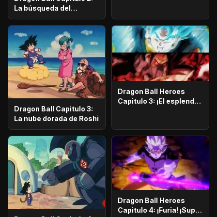
la razón!, ¡¡El alboroto
La búsqueda del
del saiyajin maligno!!
emperador
Dragon Ball Heroes
Capitulo 3: ¡El esplendor
Dragon Ball Capitulo 3:
más poderoso!,
La nube dorada de Roshi
¡Vegetto Blue kaioken
explota!
Dragon Ball Heroes
Capitulo 4: ¡Furia! ¡Super