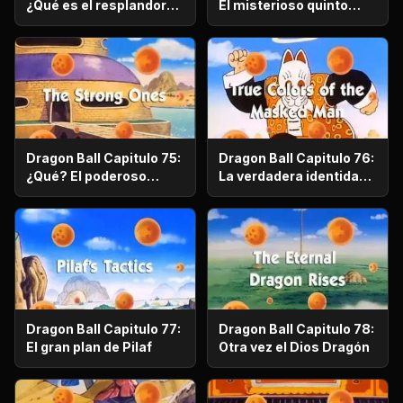
¿Qué es el resplandor
El misterioso quinto
del diablo?
participante
Dragon Ball Capitulo 75:
Dragon Ball Capitulo 76:
¿Qué? El poderoso
La verdadera identidad
adversario resulto ser
del hombre
un viejo amigo
enmascarado es
Dragon Ball Capitulo 77:
Dragon Ball Capitulo 78:
El gran plan de Pilaf
Otra vez el Dios Dragón