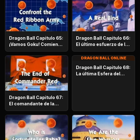
Dragon Ball Capitulo 65:
Dragon Ball Capitulo 66:
¡Vamos Goku! Comienza
El último esfuerzo de la
la pelea
Patrulla Roja
DRAGON BALL ONLINE
Dragon Ball Capitulo 68:
La última Esfera del
Dragón
Dragon Ball Capitulo 67:
El comandante de la
patrulla roja muere