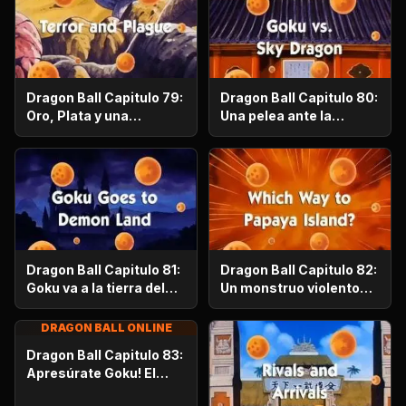
Dragon Ball Capitulo 79:
Dragon Ball Capitulo 80:
Oro, Plata y una
Una pelea ante la
cantimplora come
presencia del rey Goku
hombres
contra Ten-long
Dragon Ball Capitulo 81:
Dragon Ball Capitulo 82:
Goku va a la tierra del
Un monstruo violento
Demonio
llamado Inoch-ka-cho
DRAGON BALL ONLINE
Dragon Ball Capitulo 83:
Apresúrate Goku! El
Torneo de las Artes