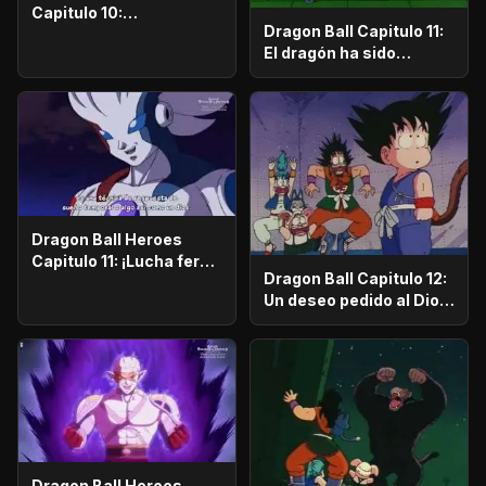
Capitulo 10:
Dragon Ball Capitulo 11:
¡Contraataque! ¡Ataque
El dragón ha sido
feroz! ¡Goku y Vegeta!
llamado
Dragon Ball Heroes
Capitulo 11: ¡Lucha feroz!
Dragon Ball Capitulo 12:
¡Batalla decisiva en el
Un deseo pedido al Dios
Universo 11!
dragón
Dragon Ball Heroes