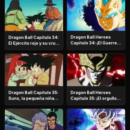
feroz batalla decisiva!
Dragon Ball Heroes
Dragon Ball Capitulo 34:
Capitulo 34: ¡El Guerrero
El Ejército rojo y su cruel
de Negro aparece! ¡Una
comandante general
nueva aventura
comienza!
Dragon Ball Heroes
Dragon Ball Capitulo 35:
Capitulo 35: ¡El orgullo
Suno, la pequeña niña
de la raza guerrera! ¡El
de la aldea del norte
despertar de Vegeta!