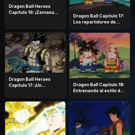
Dragon Ball Heroes
Capitulo 16: ¡Zamasu
Dragon Ball Capitulo 17:
contra el Universo 7! ¡El
Los repartidores de
fin de una ambición!
leche
Dragon Ball Heroes
Dragon Ball Capitulo 18:
Capitulo 17: ¡Un
Entrenando al estilo de
indestructible Asesino
Roshi
de Dioses! ¡El
nacimiento de Hearts!