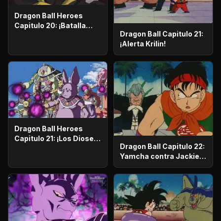
Dragon Ball Heroes
Capitulo 20: ¡Batalla
Dragon Ball Capitulo 21:
decisiva! La Patrulla del
¡Alerta Krilin!
Tiempo contra el Rey
Oscuro
Dragon Ball Heroes
Capitulo 21: ¡Los Dioses
Dragon Ball Capitulo 22:
de la Destrucción
Yamcha contra Jackie
invaden! El Comienzo de
Chun!
una Nueva Batalla