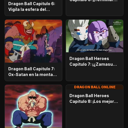
Dragon Ball Capitulo 6:
con esto!! ¡Entra en
Vigila la esfera del
acción! ¡Ultra Instinto!
dragón
Dragon Ball Heroes
Capitulo 7: ¡¿Zamasu
Dragon Ball Capitulo 7:
revivió?! ¡Se levanta el
Ox-Satan en la montaña
telón en el Arco del
de fuego
Conflicto Universal!
DRAGON BALL ONLINE
Dragon Ball Heroes
Capitulo 8: ¡Los mejores
y peores guerreros
aparecen! ¡El Universo 6
es devastado!