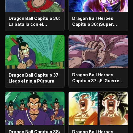
Dragon Ball Capitulo 36:
Dragon Ball Heroes
La batalla con el
Capitulo 36: ¡Super
sargento Metálico
Saiyajin Rosé contra el
Ultra Instinto! ¡Una gran
batalla que sacude el
planeta!
Dragon Ball Heroes
Dragon Ball Capitulo 37:
Capitulo 37: ¡El Guerrero
Llegó el ninja Púrpura
de Negro contra Goku
Black! ¡El siniestro plan
oscuro se revela!
Dragon Ball Capitulo 38:
Dragon Ball Heroes