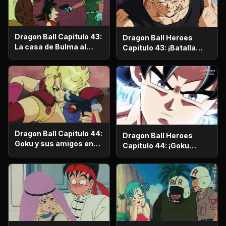
Dragon Ball Capitulo 43:
Dragon Ball Heroes
La casa de Bulma al
Capitulo 43: ¡Batalla
oeste de la Metrópoli
Feroz desde el otro Lado
del Tiempo! ¡La
Amenaza de los
Guerreros de Negro!
Dragon Ball Capitulo 44:
Dragon Ball Heroes
Goku y sus amigos en
Capitulo 44: ¡Goku
terribles aprietos
contra el Guerrero de
Negro! ¡El resultado de
cada batalla! (2022)