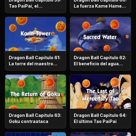
Tao PaiPai, el
La fuerza Kame Hame
exterminador más
contra Tao PaiPai
famoso del mundo ha
llegado
Dragon Ball Capitulo 61:
Dragon Ball Capitulo 62:
La torre del maestro
El beneficio del agua
Karin
sagrada
Dragon Ball Capitulo 63:
Dragon Ball Capitulo 64:
Goku contraataca
El último Tao PaiPai