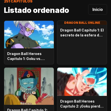
251
CAPITULOS
Listado ordenado
Inicio
DRAGON BALL ONLINE
Dragon Ball Capitulo 1: El
secreto de la esfera del
dragón
Dragon Ball Heroes
Capitulo 1: Goku vs.
Goku. Inicia una
apasionante batalla en
la prisión planetaria!
Dragon Ball Heroes
Capitulo 2: ¡Goku pierde
Dragon Ball Capitulo 2: