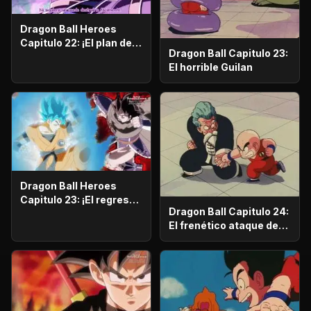
Dragon Ball Heroes
Capitulo 22: ¡El plan de
Dragon Ball Capitulo 23:
Fu! ¡La amenaza del
El horrible Guilan
temible Árbol Universal!
Dragon Ball Heroes
Capitulo 23: ¡El regreso
Dragon Ball Capitulo 24:
de fuertes viejos
El frenético ataque de
enemigos! ¡Turles y
Krilin
Bojack!