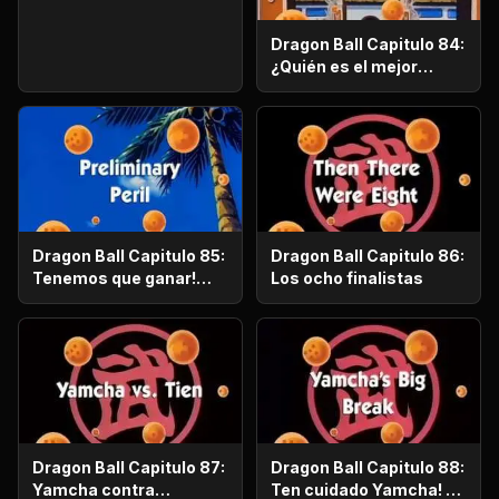
Marciales se avecina
Dragon Ball Capitulo 84:
¿Quién es el mejor
luchador de las Artes
Marciales
Dragon Ball Capitulo 85:
Dragon Ball Capitulo 86:
Tenemos que ganar!
Los ocho finalistas
¿Quién llegará a las
preliminares?
Dragon Ball Capitulo 87:
Dragon Ball Capitulo 88:
Yamcha contra
Ten cuidado Yamcha! El