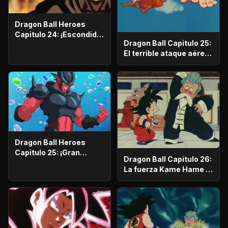
Dragon Ball Heroes
Capitulo 24: ¡Escondido
Dragon Ball Capitulo 25:
entre las sombras! ¡El
El terrible ataque aéreo
misterioso hombre, Dr.
de Nam
W!
Dragon Ball Heroes
Capitulo 25: ¡Gran
Dragon Ball Capitulo 26:
batalla decisiva en el
La fuerza Kame Hame al
Infierno! ¡El nuevo
ataque
Janemba!