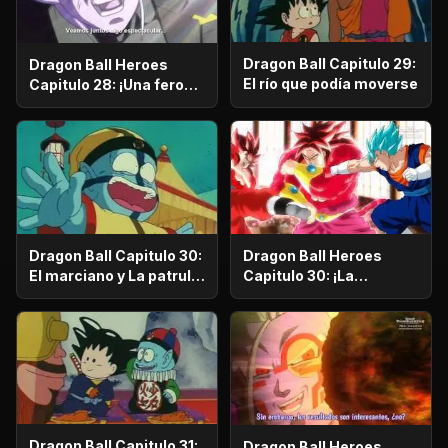
Dragon Ball Capitulo 29:
Dragon Ball Heroes
El río que podía moverse
Capitulo 28: ¡Una feroz
batalla entre el espacio
y el tiempo! Vegetto
contra Super Fu
Dragon Ball Capitulo 30:
Dragon Ball Heroes
El marciano y La patrulla
Capitulo 30: ¡La
misteriosa
reencarnación del mal!
¡El nacimiento del nuevo
Rey Oscuro, Fu!
Dragon Ball Capitulo 31:
Dragon Ball Heroes