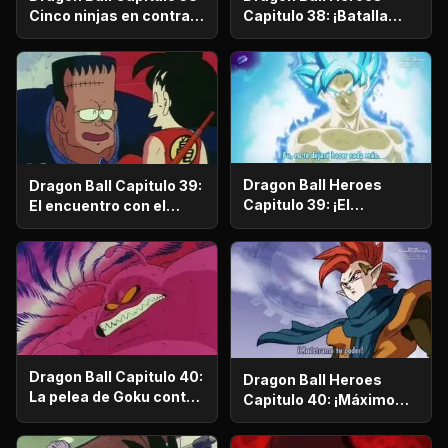
Cinco ninjas en contra
Capitulo 38: ¡Batalla
de Goku
final en el Nuevo
Espacio-Tiempo! El
choque entre los Azules
y el Carmesí
Dragon Ball Heroes
Dragon Ball Capitulo 39:
Capitulo 39: ¡El
El encuentro con el
amenazador Fu se
misterioso robot Nº8
interpone! ¡El
nacimiento de un dúo
maravilloso y poderoso!
Dragon Ball Capitulo 40:
Dragon Ball Heroes
La pelea de Goku contra
Capitulo 40: ¡Máximo
el terrible Gullon
poder definitivo! ¡El
resultado final de la