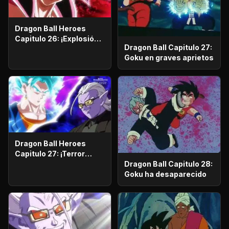
Dragon Ball Heroes
Capitulo 26: ¡Explosión
Dragon Ball Capitulo 27:
del Puño del Dragón! ¡El
Goku en graves aprietos
ultrapoderoso Super
Saiyajin 4, Rompedor de
Límites!
Dragon Ball Heroes
Capitulo 27: ¡Terror
desenfrenado! ¡El
Dragon Ball Capitulo 28:
regreso de la aura
Goku ha desaparecido
maligna!