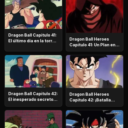
batalla decisiva por el
futuro!
Dragon Ball Capitulo 41:
Dragon Ball Heroes
El último día en la torre
Capitulo 41: Un Plan en
de la fuerza
Marcha - ¡Los Guerreros
más Poderosos del
Espacio-Tiempo se
Reúnen!
Dragon Ball Capitulo 42:
Dragon Ball Heroes
El inesperado secreto
Capitulo 42: ¡Batalla
del Doctor Flappe
Feroz en el Súper
Torneo Espacio-
Tiempo! ¡Los Guerreros
de Negro Invaden!