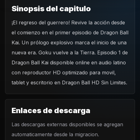
Sinopsis del capitulo
¡El regreso del guerrero! Revive la acción desde
REPRODUCIR CAPITULO
el comienzo en el primer episodio de Dragon Ball
Dragon Ball Kai - Capítulo 1 ¡Prólogo de batalla! ¡El
regreso de Gokú!
Kai. Un prólogo explosivo marca el inicio de una
CARGAR REPRODUCTOR
nueva era. Goku vuelve a la Tierra. Episodio 1 de
Dragon Ball Kai disponible online en audio latino
con reproductor HD optimizado para movil,
tablet y escritorio en Dragon Ball HD Sin Limites.
Enlaces de descarga
Las descargas externas disponibles se agregan
automaticamente desde la migracion.