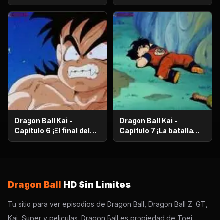
en el más allá! ¡El
¡Supervivencia en el
camino de la serpiente
desierto! ¡La noche de
de un millón de
luna llena despierta a
kilómetros!
Gohan!
Dragon Ball Kai -
Dragon Ball Kai -
Capítulo 6 ¡El final del
Capítulo 7 ¡La batalla
camino de la serpiente!
con gravedad diez
¡El bizarro examen de
veces! ¡La carrera de
Kaio-Sama!
Gokú contra el reloj!
Dragon Ball
HD Sin Limites
Tu sitio para ver episodios de Dragon Ball, Dragon Ball Z, GT,
Kai, Super y peliculas. Dragon Ball es propiedad de Toei