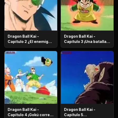
Dragon Ball Kai -
Dragon Ball Kai -
Capítulo 2 ¿El enemigo
Capítulo 3 ¡Una batalla
es el hermano mayor de
de vida o muerte! ¡El
Gokú? ¡El secreto de los
ataque desesperado de
poderosos guerreros
Gokú y Pikoro!
saiyajin!
Dragon Ball Kai -
Dragon Ball Kai -
Capítulo 4 ¡Gokú corre
Capítulo 5