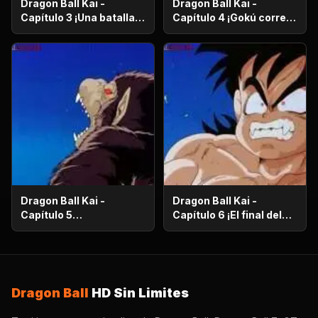
Dragon Ball Kai -
Dragon Ball Kai -
Capítulo 3 ¡Una batalla
Capítulo 4 ¡Gokú corre
de vida o muerte! ¡El
en el más allá! ¡El
ataque desesperado de
camino de la serpiente
Gokú y Pikoro!
de un millón de
kilómetros!
Dragon Ball Kai -
Dragon Ball Kai -
Capítulo 5
Capítulo 6 ¡El final del
¡Supervivencia en el
camino de la serpiente!
desierto! ¡La noche de
¡El bizarro examen de
luna llena despierta a
Kaio-Sama!
Gohan!
Dragon Ball
HD Sin Limites