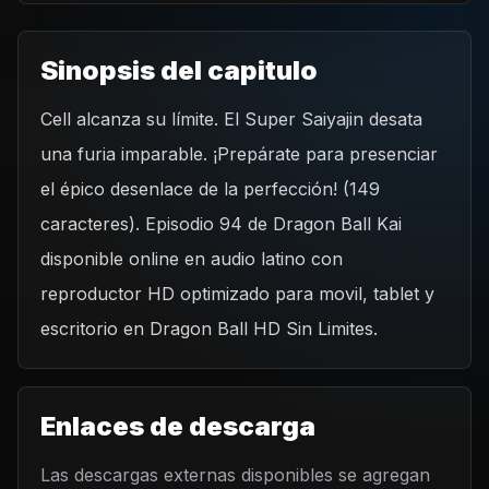
Sinopsis del capitulo
Cell alcanza su límite. El Super Saiyajin desata
REPRODUCIR CAPITULO
una furia imparable. ¡Prepárate para presenciar
Dragon Ball Kai - Capítulo 94 ¡El fin de la perfección! ¡La
furia de un super saiyajin!
el épico desenlace de la perfección! (149
CARGAR REPRODUCTOR
caracteres). Episodio 94 de Dragon Ball Kai
disponible online en audio latino con
reproductor HD optimizado para movil, tablet y
escritorio en Dragon Ball HD Sin Limites.
Enlaces de descarga
Las descargas externas disponibles se agregan