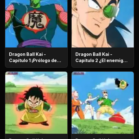
Dragon Ball Kai -
Dragon Ball Kai -
Capítulo 1 ¡Prólogo de
Capítulo 2 ¿El enemigo
batalla! ¡El regreso de
es el hermano mayor de
Gokú!
Gokú? ¡El secreto de los
poderosos guerreros
saiyajin!