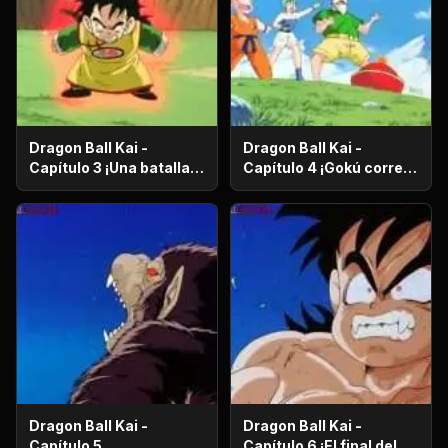
Dragon Ball Kai -
Dragon Ball Kai -
Capítulo 3 ¡Una batalla
Capítulo 4 ¡Gokú corre
de vida o muerte! ¡El
en el más allá! ¡El
ataque desesperado de
camino de la serpiente
Gokú y Pikoro!
de un millón de
kilómetros!
Dragon Ball Kai -
Dragon Ball Kai -
Capítulo 5
Capítulo 6 ¡El final del