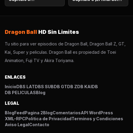
¡Supervivencia en el
camino de la serpiente!
desierto! ¡La noche de
¡El bizarro examen de
luna llena despierta a
Kaio-Sama!
Gohan!
Dragon Ball
HD Sin Limites
Tu sitio para ver episodios de Dragon Ball, Dragon Ball Z, GT,
Kai, Super y peliculas. Dragon Ball es propiedad de Toei
Animation, Fuji TV y Akira Toriyama.
ENLACES
Inicio
DBS LAT
DBS SUB
DB GT
DB Z
DB KAI
DB
DB PELICULAS
Blog
LEGAL
Blog
Feed
Pagina 2
Blog
Comentarios
API WordPress
XML-RPC
Politica de Privacidad
Terminos y Condiciones
Aviso Legal
Contacto