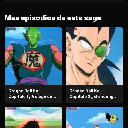
Trunks!
Mas episodios de esta saga
Dragon Ball Kai -
Dragon Ball Kai -
Capítulo 1 ¡Prólogo de
Capítulo 2 ¿El enemigo
batalla! ¡El regreso de
es el hermano mayor de
Gokú!
Gokú? ¡El secreto de los
poderosos guerreros
saiyajin!