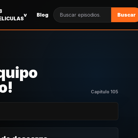
B
v
Blog
Buscar
Buscar episodios
ELICULAS
Equipo
o!
Capitulo
105