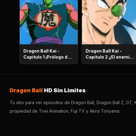
Dragon Ball Kai -
Dragon Ball Kai -
Capítulo 1 ¡Prólogo de
Capítulo 2 ¿El enemigo
batalla! ¡El regreso de
es el hermano mayor
Gokú!
de Gokú? ¡El secreto
de los poderosos
guerreros saiyajin!
Dragon Ball
HD Sin Limites
Tu sitio para ver episodios de Dragon Ball, Dragon Ball Z, GT, K
propiedad de Toei Animation, Fuji TV y Akira Toriyama.