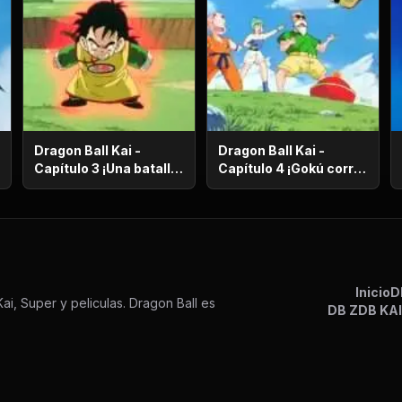
Dragon Ball Kai -
Dragon Ball Kai -
Capítulo 3 ¡Una batalla
Capítulo 4 ¡Gokú corre
de vida o muerte! ¡El
en el más allá! ¡El
ataque desesperado
camino de la serpiente
de Gokú y Pikoro!
de un millón de
kilómetros!
Inicio
D
ai, Super y peliculas. Dragon Ball es
DB Z
DB KA