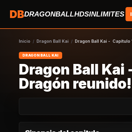
Saltar al contenido
DB
DRAGONBALLHDSINLIMITES
Inicio
/
Dragon Ball Kai
/
Dragon Ball Kai - Capítulo
DRAGON BALL KAI
Dragon Ball Kai 
Dragón reunido!