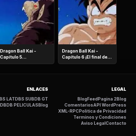
Dragon Ball Kai -
Dragon Ball Kai -
Capítulo 5
Capítulo 6 ¡El final del
¡Supervivencia en el
camino de la
desierto! ¡La noche de
serpiente! ¡El bizarro
luna llena despierta a
examen de Kaio-
Gohan!
Sama!
ENLACES
LEGAL
BS LAT
DBS SUB
DB GT
Blog
Feed
Pagina 2
Blog
I
DB
DB PELICULAS
Blog
Comentarios
API WordPress
XML-RPC
Politica de Privacidad
Terminos y Condiciones
Aviso Legal
Contacto