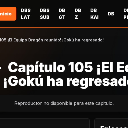
DBS
DBS
DB
DB
DB
D
Inicio
DB
LAT
SUB
GT
Z
KAI
P
 105 ¡El Equipo Dragón reunido! ¡Gokú ha regresado!
- Capítulo 105 ¡El 
 ¡Gokú ha regresad
Reproductor no disponible para este capitulo.