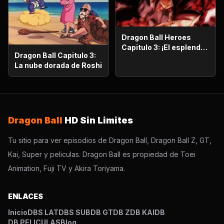
Dragon Ball Heroes
Capitulo 3: ¡El esplendor
Dragon Ball Capitulo 3:
más poderoso!,
La nube dorada de Roshi
¡Vegetto Blue kaioken
explota!
Dragon Ball
HD Sin Limites
Tu sitio para ver episodios de Dragon Ball, Dragon Ball Z, GT,
Kai, Super y peliculas. Dragon Ball es propiedad de Toei
Animation, Fuji TV y Akira Toriyama.
ENLACES
Inicio
DBS LAT
DBS SUB
DB GT
DB Z
DB KAI
DB
DB PELICULAS
Blog