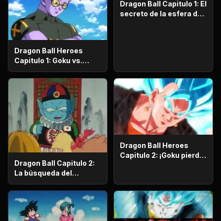
Dragon Ball Capitulo 1: El
secreto de la esfera del
dragón
Dragon Ball Heroes
Capitulo 1: Goku vs.
Goku. Inicia una
apasionante batalla en
la prisión planetaria!
Dragon Ball Heroes
Capitulo 2: ¡Goku pierde
Dragon Ball Capitulo 2:
la razón!, ¡¡El alboroto
La búsqueda del
del saiyajin maligno!!
emperador