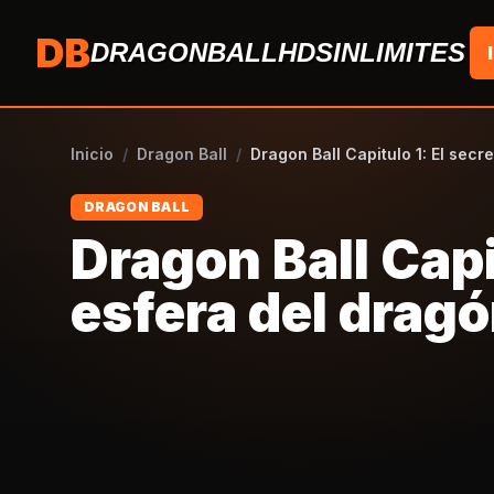
Saltar al contenido
DB
DRAGONBALLHDSINLIMITES
Inicio
/
Dragon Ball
/
Dragon Ball Capitulo 1: El secr
DRAGON BALL
Dragon Ball Capit
esfera del drag