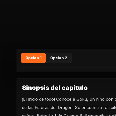
Opcion 1
Opcion 2
Sinopsis del capitulo
¡El inicio de todo! Conoce a Goku, un niño con
REPRODUCIR CAPITUL
de las Esferas del Dragón. Su encuentro fortuito
Dragon Ball Capitulo 1: El secreto de la esfera de
esfera. Episodio 1 de Dragon Ball disponible on