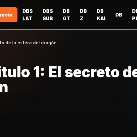
DBS
DBS
DB
DB
DB
D
Inicio
DB
LAT
SUB
GT
Z
KAI
P
eto de la esfera del dragón
ulo 1: El secreto de
ón