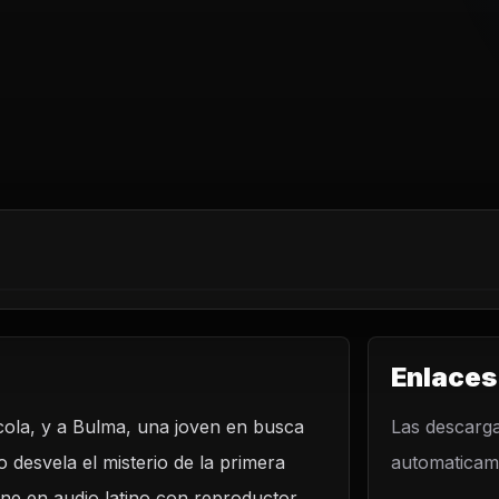
Enlaces
 cola, y a Bulma, una joven en busca
O
Las descarga
 desvela el misterio de la primera
automaticame
l dragón
line en audio latino con reproductor