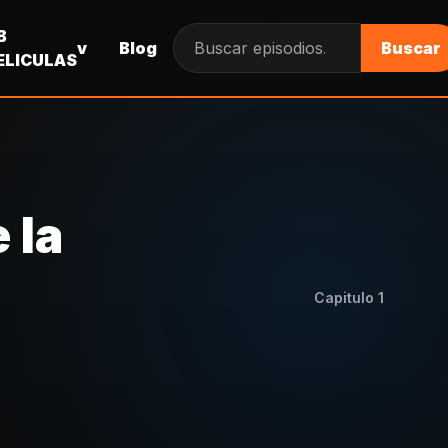
B
v
Blog
Buscar
Buscar episodios
ELICULAS
 la
Capitulo
1