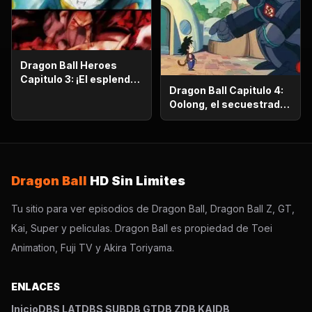
Dragon Ball Heroes
Capitulo 3: ¡El esplendor
Dragon Ball Capitulo 4:
más poderoso!,
Oolong, el secuestrador
¡Vegetto Blue kaioken
de niñas
explota!
Dragon Ball
HD Sin Limites
Tu sitio para ver episodios de Dragon Ball, Dragon Ball Z, GT,
Kai, Super y peliculas. Dragon Ball es propiedad de Toei
Animation, Fuji TV y Akira Toriyama.
ENLACES
Inicio
DBS LAT
DBS SUB
DB GT
DB Z
DB KAI
DB