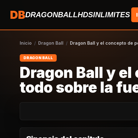
Saltar al contenido
DB
DRAGONBALLHDSINLIMITES
Inicio
/
Dragon Ball
/
Dragon Ball y el concepto de po
DRAGON BALL
Dragon Ball y el
todo sobre la fu