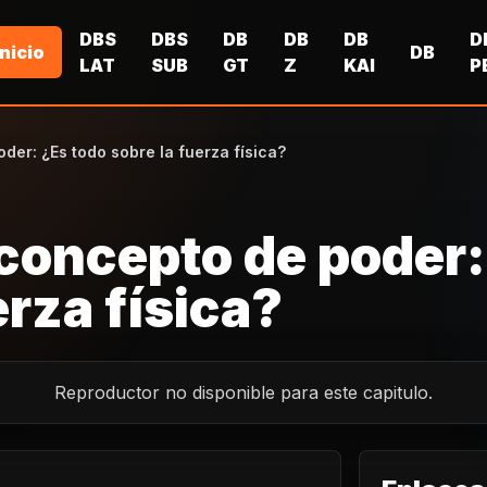
DBS
DBS
DB
DB
DB
D
Inicio
DB
LAT
SUB
GT
Z
KAI
P
der: ¿Es todo sobre la fuerza física?
 concepto de poder:
erza física?
Reproductor no disponible para este capitulo.