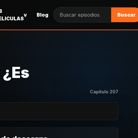
B
v
Blog
Buscar
Buscar episodios
ELICULAS
 ¿Es
Capitulo
207