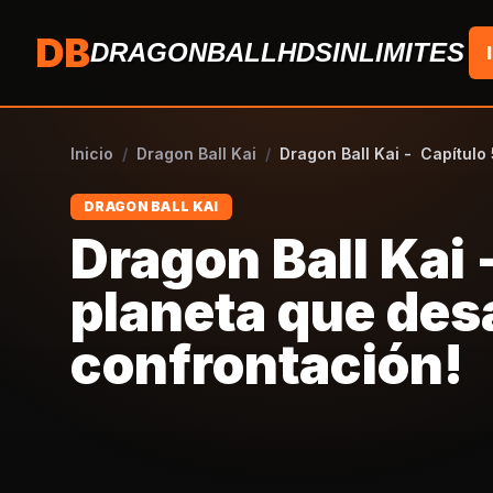
Saltar al contenido
DB
DRAGONBALLHDSINLIMITES
Inicio
/
Dragon Ball Kai
/
Dragon Ball Kai - Capítulo
DRAGON BALL KAI
Dragon Ball Kai 
planeta que des
confrontación!