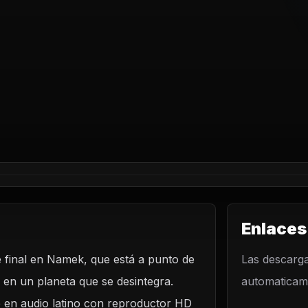
Enlaces
e final en Namek, que está a punto de
LO
Las descarga
a en un planeta que se desintegra.
automaticame
laneta que
n!
ne en audio latino con reproductor HD