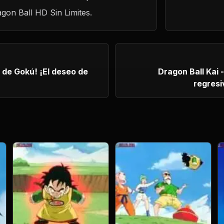
agon Ball HD Sin Limites.
kú! ¡El deseo de
Dragon Ball Kai - C
regresi