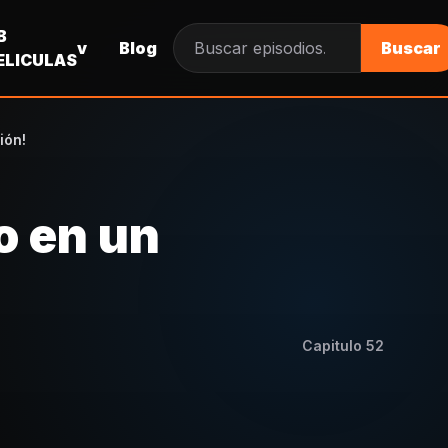
B
v
Blog
Buscar
Buscar episodios
ELICULAS
ión!
o en un
Capitulo
52