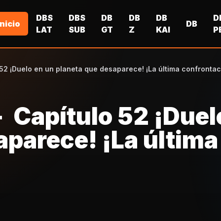
DBS
DBS
DB
DB
DB
D
Inicio
DB
LAT
SUB
GT
Z
KAI
P
 52 ¡Duelo en un planeta que desaparece! ¡La última confrontac
- Capítulo 52 ¡Duel
aparece! ¡La última