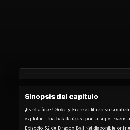
Sinopsis del capitulo
¡Es el clímax! Goku y Freezer libran su combat
REPRODUCIR CAPITU
explotar. Una batalla épica por la supervivenci
Dragon Ball Kai - Capítulo 52 ¡Duelo en un p
desaparece! ¡La última confrontació
Episodio 52 de Dragon Ball Kai disponible onli
CARGAR REPRODUCTOR