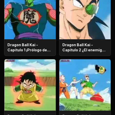
Dragon Ball Kai -
Dragon Ball Kai -
Capítulo 1 ¡Prólogo de
Capítulo 2 ¿El enemigo
batalla! ¡El regreso de
es el hermano mayor de
Gokú!
Gokú? ¡El secreto de los
poderosos guerreros
saiyajin!