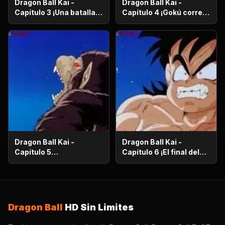
Dragon Ball Kai -
Dragon Ball Kai -
Capítulo 3 ¡Una batalla
Capítulo 4 ¡Gokú corre
de vida o muerte! ¡El
en el más allá! ¡El
ataque desesperado de
camino de la serpiente
Gokú y Pikoro!
de un millón de
kilómetros!
Dragon Ball Kai -
Dragon Ball Kai -
Capítulo 5
Capítulo 6 ¡El final del
¡Supervivencia en el
camino de la serpiente!
desierto! ¡La noche de
¡El bizarro examen de
luna llena despierta a
Kaio-Sama!
Gohan!
Dragon Ball
HD Sin Limites