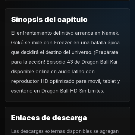
Sinopsis del capitulo
El enfrentamiento definitivo arranca en Namek.
REPRODUCIR CAPITULO
Gokú se mide con Freezer en una batalla épica
Dragon Ball Kai - Capítulo 43 ¡Gokú contra Freezer! ¡La
hora de la verdad comienza!
que decidirá el destino del universo. ¡Prepárate
CARGAR REPRODUCTOR
para la acción! Episodio 43 de Dragon Ball Kai
disponible online en audio latino con
reproductor HD optimizado para movil, tablet y
escritorio en Dragon Ball HD Sin Limites.
Enlaces de descarga
Las descargas externas disponibles se agregan