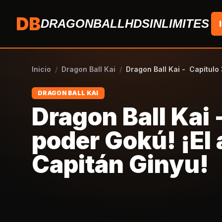
Saltar al contenido
DB
DRAGONBALLHDSINLIMITES
Inicio
/
Dragon Ball Kai
/
Dragon Ball Kai - Capítulo
DRAGON BALL KAI
Dragon Ball Kai
poder Gokú! ¡El
Capitán Ginyu!