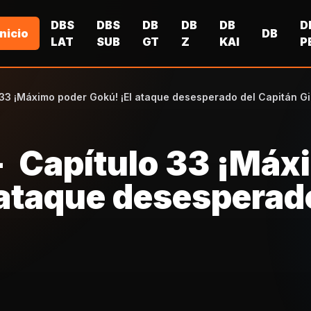
DBS
DBS
DB
DB
DB
D
Inicio
DB
LAT
SUB
GT
Z
KAI
P
 33 ¡Máximo poder Gokú! ¡El ataque desesperado del Capitán Gi
 - Capítulo 33 ¡Máx
 ataque desesperad