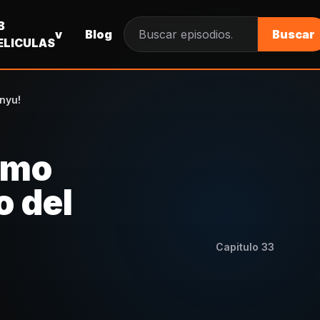
B
v
Blog
Buscar
Buscar episodios
ELICULAS
nyu!
imo
o del
Capitulo
33