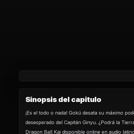
Sinopsis del capitulo
¡Es el todo o nada! Gokú desata su máximo pode
REPRODUCIR CAPITU
desesperado del Capitán Ginyu. ¿Podrá la Tierr
Dragon Ball Kai - Capítulo 33 ¡Máximo poder Gok
desesperado del Capitán Ginyu!
Dragon Ball Kai disponible online en audio lat
CARGAR REPRODUCTOR