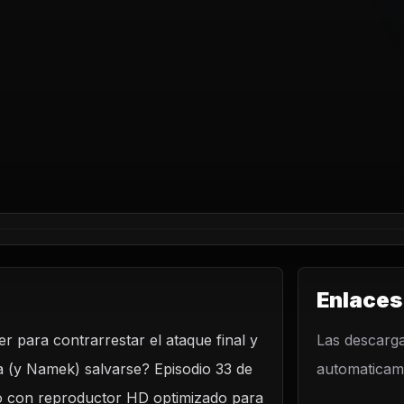
Enlaces
r para contrarrestar el ataque final y
LO
Las descarga
a (y Namek) salvarse? Episodio 33 de
automaticame
ú! ¡El ataque
ino con reproductor HD optimizado para