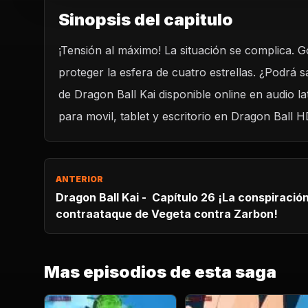
Sinopsis del capitulo
¡Tensión al máximo! La situación se complica. G
REPRODUCIR CAPITU
proteger la esfera de cuatro estrellas. ¿Podrá sa
Dragon Ball Kai - Capítulo 27 ¡Situación dud
protege la esfera de cuatro estrella
de Dragon Ball Kai disponible online en audio 
CARGAR REPRODUCTOR
para movil, tablet y escritorio en Dragon Ball H
ANTERIOR
Dragon Ball Kai - Capítulo 26 ¡La conspiración e
contraataque de Vegeta contra Zarbon!
Mas episodios de esta saga