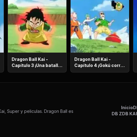
Dragon Ball Kai -
Dragon Ball Kai -
Capítulo 3 ¡Una batalla
Capítulo 4 ¡Gokú corre
de vida o muerte! ¡El
en el más allá! ¡El
ataque desesperado
camino de la serpiente
de Gokú y Pikoro!
de un millón de
kilómetros!
Inicio
D
ai, Super y peliculas. Dragon Ball es
DB Z
DB KA