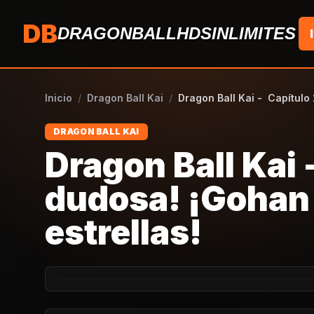
Saltar al contenido
DB
DRAGONBALLHDSINLIMITES
Inicio
/
Dragon Ball Kai
/
Dragon Ball Kai - Capítulo 
DRAGON BALL KAI
Dragon Ball Kai 
dudosa! ¡Gohan 
estrellas!