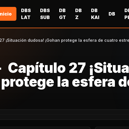
DBS
DBS
DB
DB
DB
D
Inicio
DB
LAT
SUB
GT
Z
KAI
P
27 ¡Situación dudosa! ¡Gohan protege la esfera de cuatro estre
- Capítulo 27 ¡Situ
protege la esfera d