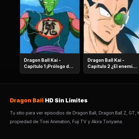
Dragon Ball Kai -
Dragon Ball Kai -
Capítulo 1 ¡Prólogo de
Capítulo 2 ¿El enemigo
batalla! ¡El regreso de
es el hermano mayor
Gokú!
de Gokú? ¡El secreto
de los poderosos
guerreros saiyajin!
Dragon Ball
HD Sin Limites
Tu sitio para ver episodios de Dragon Ball, Dragon Ball Z, GT, K
propiedad de Toei Animation, Fuji TV y Akira Toriyama.