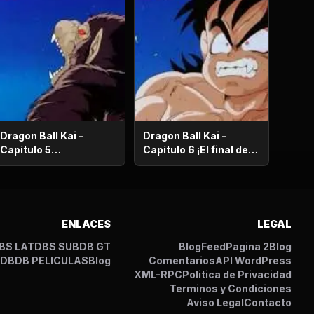
Dragon Ball Kai -
Dragon Ball Kai -
Capítulo 5
Capítulo 6 ¡El final del
¡Supervivencia en el
camino de la
desierto! ¡La noche de
serpiente! ¡El bizarro
luna llena despierta a
examen de Kaio-
Gohan!
Sama!
ENLACES
LEGAL
BS LAT
DBS SUB
DB GT
Blog
Feed
Pagina 2
Blog
I
DB
DB PELICULAS
Blog
Comentarios
API WordPress
XML-RPC
Politica de Privacidad
Terminos y Condiciones
Aviso Legal
Contacto