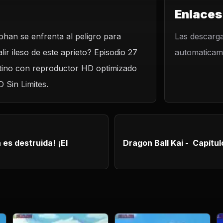
Enlaces
ohan se enfrenta al peligro para
LO
Las descarga
lir ileso de este aprieto? Episodio 27
automaticame
osa! ¡Gohan
s!
latino con reproductor HD optimizado
D Sin Limites.
s destruida! ¡El
Dragon Ball Kai - Capítulo 28