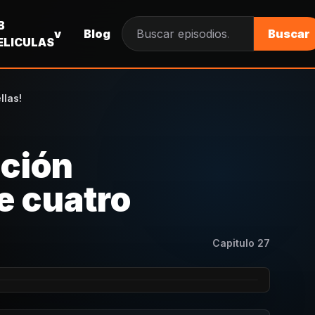
B
v
Blog
Buscar
Buscar episodios
ELICULAS
llas!
ación
e cuatro
Capitulo
27