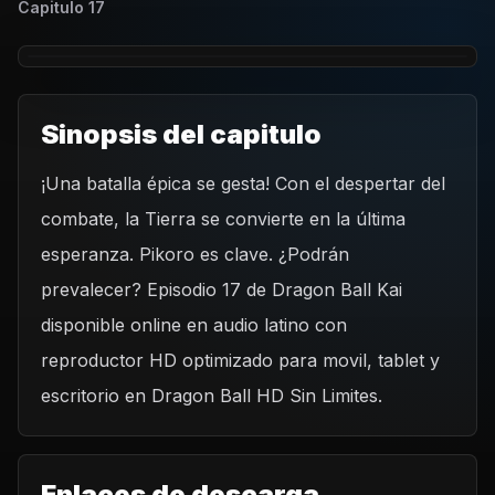
Capitulo
17
Sinopsis del capitulo
¡Una batalla épica se gesta! Con el despertar del
REPRODUCIR CAPITULO
combate, la Tierra se convierte en la última
Dragon Ball Kai - Capítulo 17 ¡El despertar de una dura
batalla! ¡La estrella de esperanza es la tierra de Pikoro!
esperanza. Pikoro es clave. ¿Podrán
CARGAR REPRODUCTOR
prevalecer? Episodio 17 de Dragon Ball Kai
disponible online en audio latino con
reproductor HD optimizado para movil, tablet y
escritorio en Dragon Ball HD Sin Limites.
Enlaces de descarga