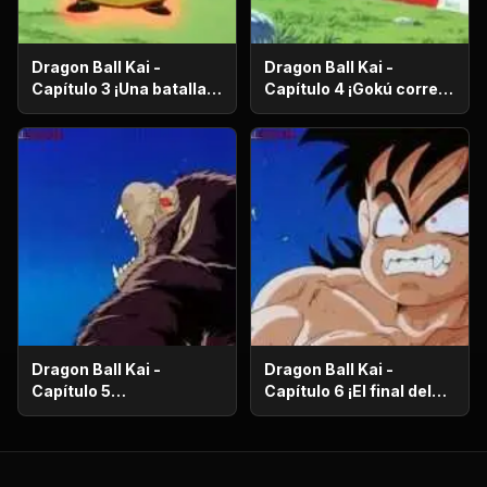
Dragon Ball Kai -
Dragon Ball Kai -
Capítulo 3 ¡Una batalla
Capítulo 4 ¡Gokú corre
de vida o muerte! ¡El
en el más allá! ¡El
ataque desesperado de
camino de la serpiente
Gokú y Pikoro!
de un millón de
kilómetros!
Dragon Ball Kai -
Dragon Ball Kai -
Capítulo 5
Capítulo 6 ¡El final del
¡Supervivencia en el
camino de la serpiente!
desierto! ¡La noche de
¡El bizarro examen de
luna llena despierta a
Kaio-Sama!
Gohan!