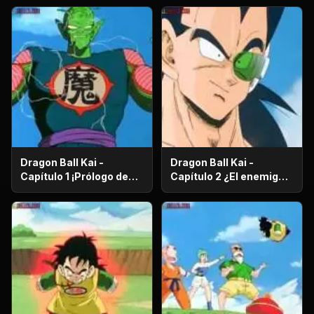
Dragon Ball Kai -
Dragon Ball Kai -
Capítulo 1 ¡Prólogo de
Capítulo 2 ¿El enemigo
batalla! ¡El regreso de
es el hermano mayor de
Gokú!
Gokú? ¡El secreto de los
poderosos guerreros
saiyajin!