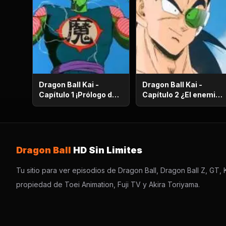
Dragon Ball Kai -
Dragon Ball Kai -
Capítulo 1 ¡Prólogo de
Capítulo 2 ¿El enemigo
batalla! ¡El regreso de
es el hermano mayor
Gokú!
de Gokú? ¡El secreto
de los poderosos
guerreros saiyajin!
Dragon Ball
HD Sin Limites
Tu sitio para ver episodios de Dragon Ball, Dragon Ball Z, GT, K
propiedad de Toei Animation, Fuji TV y Akira Toriyama.