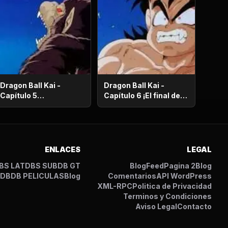
Dragon Ball Kai -
Dragon Ball Kai -
Capítulo 5
Capítulo 6 ¡El final del
¡Supervivencia en el
camino de la
desierto! ¡La noche de
serpiente! ¡El bizarro
luna llena despierta a
examen de Kaio-
Gohan!
Sama!
ENLACES
LEGAL
BS LAT
DBS SUB
DB GT
Blog
Feed
Pagina 2
Blog
I
DB
DB PELICULAS
Blog
Comentarios
API WordPress
XML-RPC
Politica de Privacidad
Terminos y Condiciones
Aviso Legal
Contacto