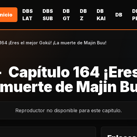
DBS
DBS
DB
DB
DB
D
Inicio
DB
LAT
SUB
GT
Z
KAI
P
164 ¡Eres el mejor Gokú! ¡La muerte de Majin Buu!
- Capítulo 164 ¡Eres
 muerte de Majin B
Reproductor no disponible para este capitulo.