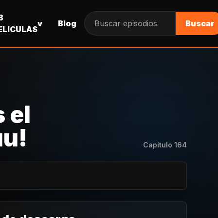
B
v
Blog
Buscar
Buscar episodios
ELICULAS
 el
uu!
Capitulo
164