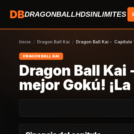
Saltar al contenido
DB
DRAGONBALLHDSINLIMITES
Inicio
/
Dragon Ball Kai
/
Dragon Ball Kai - Capítulo 
DRAGON BALL KAI
Dragon Ball Kai 
mejor Gokú! ¡La