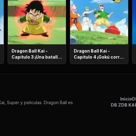
Dragon Ball Kai -
Dragon Ball Kai -
Capítulo 3 ¡Una batalla
Capítulo 4 ¡Gokú corre
de vida o muerte! ¡El
en el más allá! ¡El
ataque desesperado
camino de la serpiente
de Gokú y Pikoro!
de un millón de
kilómetros!
Inicio
D
ai, Super y peliculas. Dragon Ball es
DB Z
DB KA