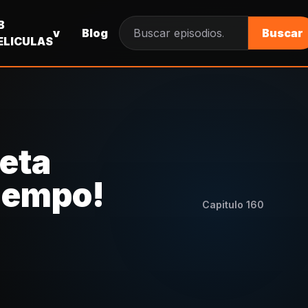
B
v
Blog
Buscar
Buscar episodios
ELICULAS
geta
tiempo!
Capitulo
160