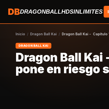
Saltar al contenido
DB
DRAGONBALLHDSINLIMITES
Inicio
/
Dragon Ball Kai
/
Dragon Ball Kai - Capítulo
DRAGON BALL KAI
Dragon Ball Kai 
pone en riesgo s