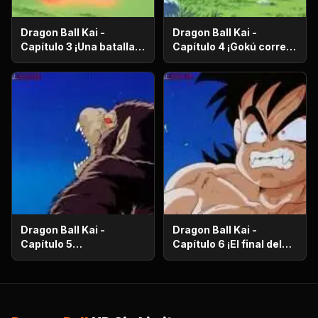
Dragon Ball Kai -
Dragon Ball Kai -
Capítulo 3 ¡Una batalla
Capítulo 4 ¡Gokú corre
de vida o muerte! ¡El
en el más allá! ¡El
ataque desesperado de
camino de la serpiente
Gokú y Pikoro!
de un millón de
kilómetros!
Dragon Ball Kai -
Dragon Ball Kai -
Capítulo 5
Capítulo 6 ¡El final del
¡Supervivencia en el
camino de la serpiente!
desierto! ¡La noche de
¡El bizarro examen de
luna llena despierta a
Kaio-Sama!
Gohan!