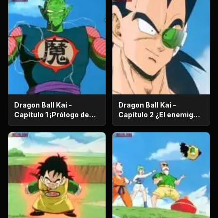
Dragon Ball Kai -
Dragon Ball Kai -
Capítulo 1 ¡Prólogo de
Capítulo 2 ¿El enemigo
batalla! ¡El regreso de
es el hermano mayor de
Gokú!
Gokú? ¡El secreto de los
poderosos guerreros
saiyajin!