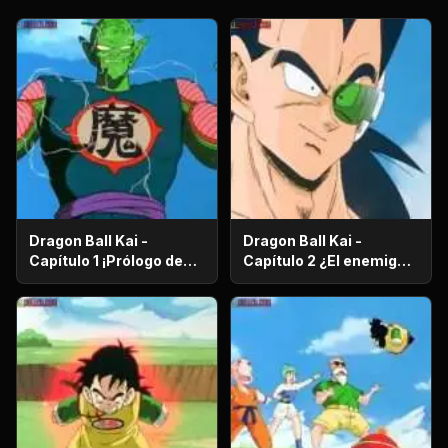
Dragon Ball Kai -
Dragon Ball Kai -
Capítulo 1 ¡Prólogo de
Capítulo 2 ¿El enemigo
batalla! ¡El regreso de
es el hermano mayor de
Gokú!
Gokú? ¡El secreto de los
poderosos guerreros
saiyajin!