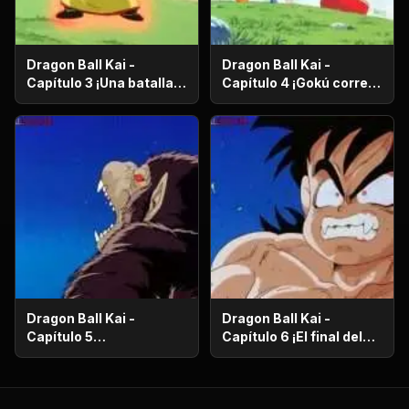
Dragon Ball Kai -
Dragon Ball Kai -
Capítulo 3 ¡Una batalla
Capítulo 4 ¡Gokú corre
de vida o muerte! ¡El
en el más allá! ¡El
ataque desesperado de
camino de la serpiente
Gokú y Pikoro!
de un millón de
kilómetros!
Dragon Ball Kai -
Dragon Ball Kai -
Capítulo 5
Capítulo 6 ¡El final del
¡Supervivencia en el
camino de la serpiente!
desierto! ¡La noche de
¡El bizarro examen de
luna llena despierta a
Kaio-Sama!