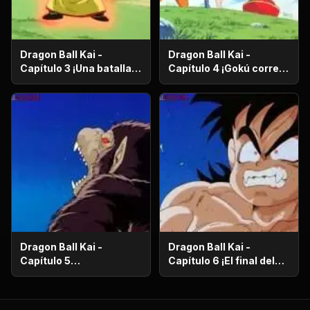
Dragon Ball Kai -
Dragon Ball Kai -
Capítulo 3 ¡Una batalla
Capítulo 4 ¡Gokú corre
de vida o muerte! ¡El
en el más allá! ¡El
ataque desesperado de
camino de la serpiente
Gokú y Pikoro!
de un millón de
kilómetros!
Dragon Ball Kai -
Dragon Ball Kai -
Capítulo 5
Capítulo 6 ¡El final del
¡Supervivencia en el
camino de la serpiente!
desierto! ¡La noche de
¡El bizarro examen de
luna llena despierta a
Kaio-Sama!