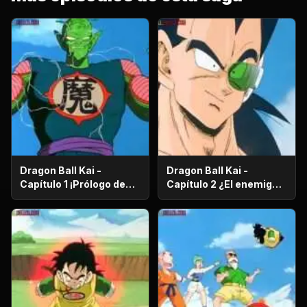
Dragon Ball Kai -
Dragon Ball Kai -
Capítulo 1 ¡Prólogo de
Capítulo 2 ¿El enemigo
batalla! ¡El regreso de
es el hermano mayor de
Gokú!
Gokú? ¡El secreto de los
poderosos guerreros
saiyajin!