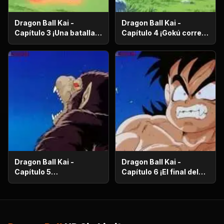
Dragon Ball Kai -
Dragon Ball Kai -
Capítulo 3 ¡Una batalla
Capítulo 4 ¡Gokú corre
de vida o muerte! ¡El
en el más allá! ¡El
ataque desesperado de
camino de la serpiente
Gokú y Pikoro!
de un millón de
kilómetros!
Dragon Ball Kai -
Dragon Ball Kai -
Capítulo 5
Capítulo 6 ¡El final del
¡Supervivencia en el
camino de la serpiente!
desierto! ¡La noche de
¡El bizarro examen de
luna llena despierta a
Kaio-Sama!
Gohan!