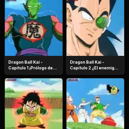
Dragon Ball Kai -
Dragon Ball Kai -
Capítulo 1 ¡Prólogo de
Capítulo 2 ¿El enemigo
batalla! ¡El regreso de
es el hermano mayor de
Gokú!
Gokú? ¡El secreto de los
poderosos guerreros
saiyajin!