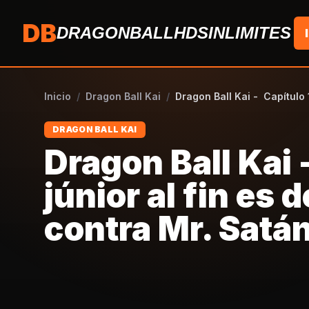
Saltar al contenido
DB
DRAGONBALLHDSINLIMITES
Inicio
/
Dragon Ball Kai
/
Dragon Ball Kai - Capítulo 
DRAGON BALL KAI
Dragon Ball Kai
júnior al fin es
contra Mr. Satá