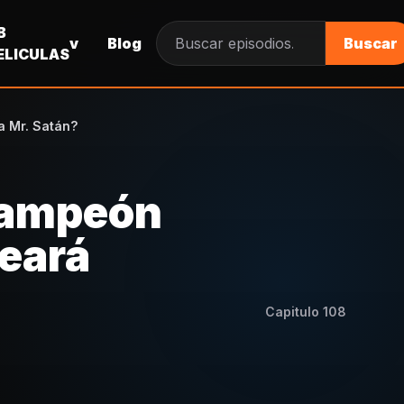
B
v
Blog
Buscar
Buscar episodios
ELICULAS
ra Mr. Satán?
 campeón
leará
Capitulo
108