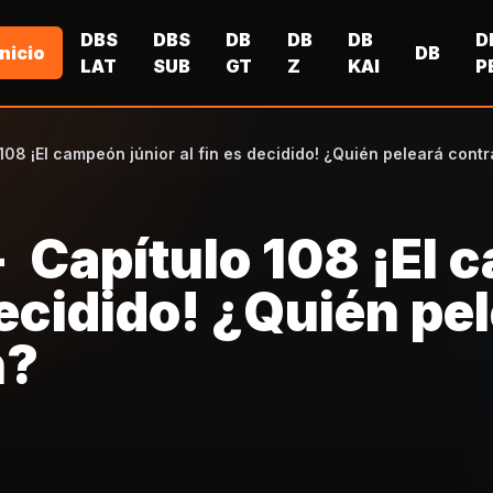
DBS
DBS
DB
DB
DB
D
Inicio
DB
LAT
SUB
GT
Z
KAI
P
108 ¡El campeón júnior al fin es decidido! ¿Quién peleará cont
 - Capítulo 108 ¡El
 decidido! ¿Quién pe
n?