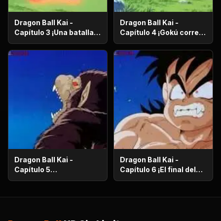
Dragon Ball Kai -
Dragon Ball Kai -
Capítulo 3 ¡Una batalla
Capítulo 4 ¡Gokú corre
de vida o muerte! ¡El
en el más allá! ¡El
ataque desesperado de
camino de la serpiente
Gokú y Pikoro!
de un millón de
kilómetros!
Dragon Ball Kai -
Dragon Ball Kai -
Capítulo 5
Capítulo 6 ¡El final del
¡Supervivencia en el
camino de la serpiente!
desierto! ¡La noche de
¡El bizarro examen de
luna llena despierta a
Kaio-Sama!
Gohan!