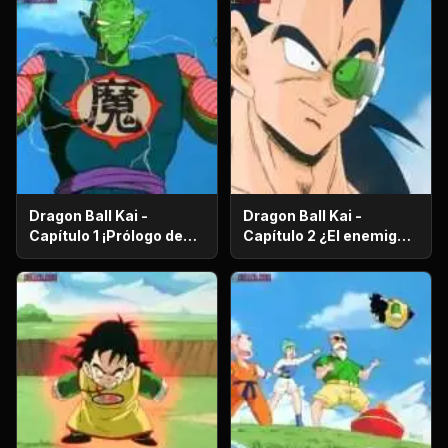
Dragon Ball Kai -
Dragon Ball Kai -
Capítulo 1 ¡Prólogo de
Capítulo 2 ¿El enemigo
batalla! ¡El regreso de
es el hermano mayor de
Gokú!
Gokú? ¡El secreto de los
poderosos guerreros
saiyajin!