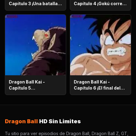
Capítulo 3 ¡Una batalla
Capítulo 4 ¡Gokú corre
de vida o muerte! ¡El
en el más allá! ¡El
ataque desesperado de
camino de la serpiente
Gokú y Pikoro!
de un millón de
kilómetros!
Dragon Ball Kai -
Dragon Ball Kai -
Capítulo 5
Capítulo 6 ¡El final del
¡Supervivencia en el
camino de la serpiente!
desierto! ¡La noche de
¡El bizarro examen de
luna llena despierta a
Kaio-Sama!
Gohan!
Dragon Ball
HD Sin Limites
Tu sitio para ver episodios de Dragon Ball, Dragon Ball Z, GT,