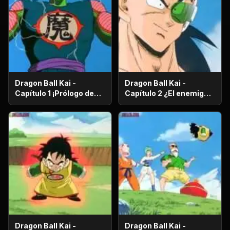
Dragon Ball Kai -
Dragon Ball Kai -
Capítulo 1 ¡Prólogo de
Capítulo 2 ¿El enemigo
batalla! ¡El regreso de
es el hermano mayor de
Gokú!
Gokú? ¡El secreto de los
poderosos guerreros
saiyajin!
Dragon Ball Kai -
Dragon Ball Kai -