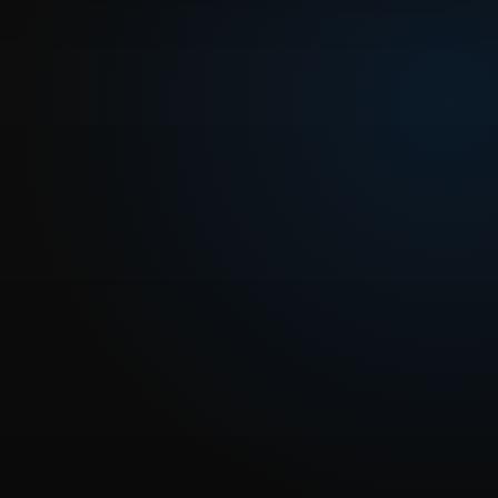
REPRODUCIR CAPITULO
Dragon Ball Kai - Capítulo 10 ¡Resiste Chaos! ¡El Kikohu
de Tenshinhan!
CARGAR REPRODUCTOR