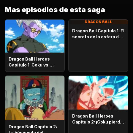
Mas episodios de esta saga
DRAGON BALL
Dragon Ball Capitulo 1: El
secreto de la esfera del
dragón
Dragon Ball Heroes
Capitulo 1: Goku vs.
Goku. Inicia una
apasionante batalla en
la prisión planetaria!
Dragon Ball Heroes
Capitulo 2: ¡Goku pierde
Dragon Ball Capitulo 2:
la razón!, ¡¡El alboroto
La búsqueda del