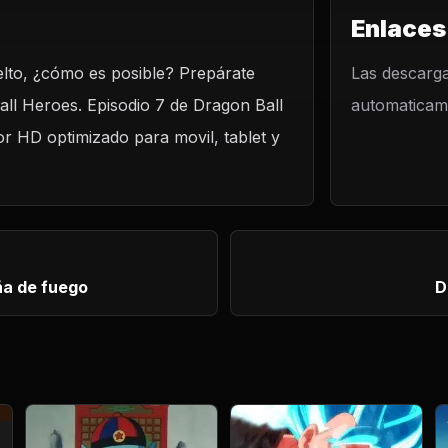
Enlaces
elto, ¿cómo es posible? Prepárate
LO
Las descarga
all Heroes. Episodio 7 de Dragon Ball
automaticame
?! ¡Se levanta
sal!
or HD optimizado para movil, tablet y
ña de fuego
D