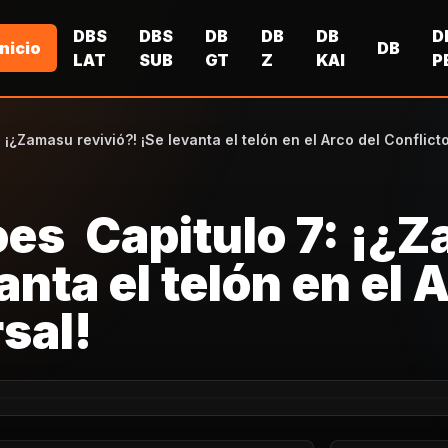
DBS
DBS
DB
DB
DB
D
Inicio
DB
LAT
SUB
GT
Z
KAI
P
¡¿Zamasu revivió?! ¡Se levanta el telón en el Arco del Conflicto
oes Capitulo 7: ¡¿
anta el telón en el 
sal!