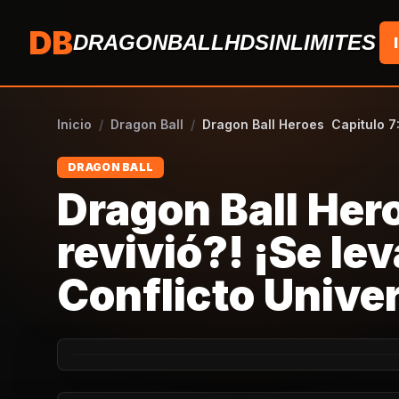
Saltar al contenido
DB
DRAGONBALLHDSINLIMITES
Inicio
/
Dragon Ball
/
Dragon Ball Heroes Capitulo 7: 
DRAGON BALL
Dragon Ball Her
revivió?! ¡Se lev
Conflicto Univer