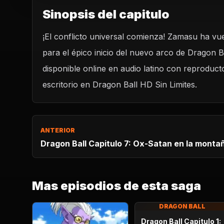
Sinopsis del capitulo
¡El conflicto universal comienza! Zamasu ha vu
REPRODUCIR CAPITU
para el épico inicio del nuevo arco de Dragon B
Dragon Ball Heroes Capitulo 7: ¡¿Zamasu revivió
el telón en el Arco del Conflicto Univer
disponible online en audio latino con reproduct
CARGAR REPRODUCTOR
escritorio en Dragon Ball HD Sin Limites.
ANTERIOR
Dragon Ball Capitulo 7: Ox-Satan en la monta
Mas episodios de esta saga
DRAGON BALL
Dragon Ball Capitulo 1: