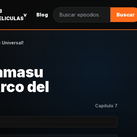
B
v
Blog
Buscar
Buscar episodios
ELICULAS
 Universal!
Zamasu
Arco del
Capitulo
7