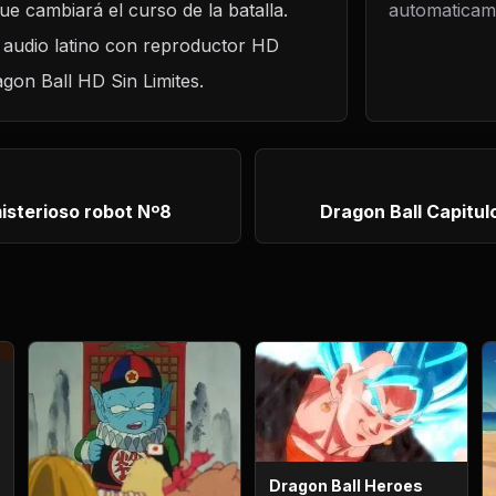
e cambiará el curso de la batalla.
automaticame
ador Fu se
o y poderoso!
n audio latino con reproductor HD
agon Ball HD Sin Limites.
misterioso robot Nº8
Dragon Ball Capitulo
Dragon Ball Heroes