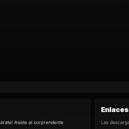
Enlaces
árate! Asiste al sorprendente
LO
Las descarga