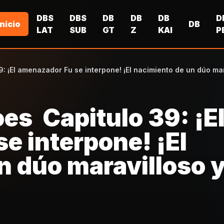
DBS
DBS
DB
DB
DB
D
Inicio
DB
LAT
SUB
GT
Z
KAI
P
: ¡El amenazador Fu se interpone! ¡El nacimiento de un dúo ma
es Capitulo 39: ¡E
e interpone! ¡El
n dúo maravilloso 