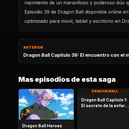
nacimiento de un maravilloso y poderoso dúo qu
Dragon Ball Heroes Capitulo 39: ¡El amenaz
interpone! ¡El nacimiento de un dúo maravillos
Episodio 39 de Dragon Ball disponible online e
CARGAR REPRODUCTOR
optimizado para movil, tablet y escritorio en Dr
ANTERIOR
Dragon Ball Capitulo 39: El encuentro con el 
Mas episodios de esta saga
DRAGON BALL
Dragon Ball Capitulo 1:
El secreto de la esfera
del dragón
Dragon Ball Heroes