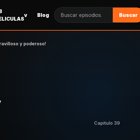
B
v
Blog
Buscar
Buscar episodios
ELICULAS
ravilloso y poderoso!
l
y
Capitulo
39