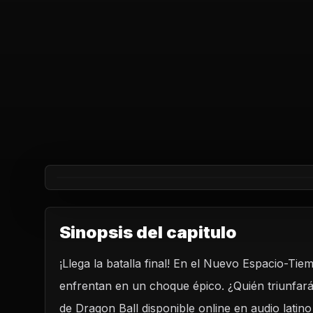
Sinopsis del capitulo
¡Llega la batalla final! En el Nuevo Espacio-Ti
REPRODUCIR CAPITU
enfrentan en un choque épico. ¿Quién triunfará
Dragon Ball Heroes Capitulo 38: ¡Batalla final
Espacio-Tiempo! El choque entre los Azules y
de Dragon Ball disponible online en audio lati
CARGAR REPRODUCTOR