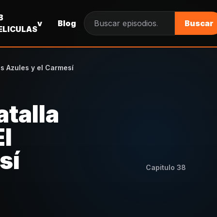
B
v
Blog
Buscar
Buscar episodios
ELICULAS
os Azules y el Carmesí
atalla
El
sí
Capitulo
38