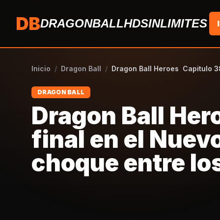
Saltar al contenido
DB
DRAGONBALLHDSINLIMITES
Inicio
/
Dragon Ball
/
Dragon Ball Heroes Capitulo 38
DRAGON BALL
Dragon Ball Hero
final en el Nuev
choque entre lo