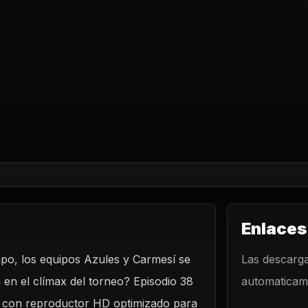
Enlaces
empo, los equipos Azules y Carmesí se
LO
Las descarga
 en el clímax del torneo? Episodio 38
automaticame
 en el Nuevo
 el Carmesí
no con reproductor HD optimizado para