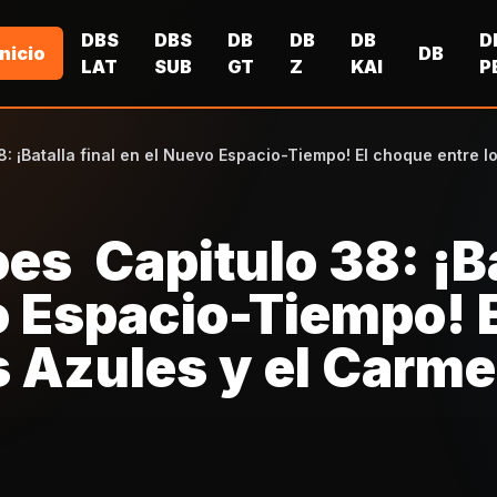
DBS
DBS
DB
DB
DB
D
Inicio
DB
LAT
SUB
GT
Z
KAI
P
: ¡Batalla final en el Nuevo Espacio-Tiempo! El choque entre l
es Capitulo 38: ¡B
o Espacio-Tiempo! 
s Azules y el Carme