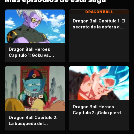
DRAGON BALL
Dragon Ball Capitulo 1: El
secreto de la esfera del
dragón
Dragon Ball Heroes
Capitulo 1: Goku vs.
Goku. Inicia una
apasionante batalla en
la prisión planetaria!
Dragon Ball Heroes
Capitulo 2: ¡Goku pierde
Dragon Ball Capitulo 2:
la razón!, ¡¡El alboroto
La búsqueda del
del saiyajin maligno!!
emperador