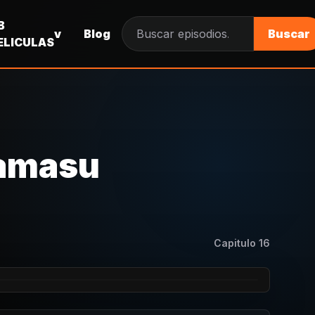
B
v
Blog
Buscar
Buscar episodios
ELICULAS
Zamasu
Capitulo
16