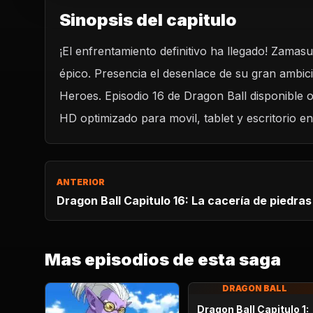
Sinopsis del capitulo
¡El enfrentamiento definitivo ha llegado! Zamas
REPRODUCIR CAPITU
épico. Presencia el desenlace de su gran ambic
Dragon Ball Heroes Capitulo 16: ¡Zamasu contra 
¡El fin de una ambición!
Heroes. Episodio 16 de Dragon Ball disponible o
CARGAR REPRODUCTOR
HD optimizado para movil, tablet y escritorio e
ANTERIOR
Dragon Ball Capitulo 16: La cacería de piedras
Mas episodios de esta saga
DRAGON BALL
Dragon Ball Capitulo 1: