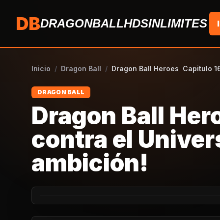
Saltar al contenido
DB
DRAGONBALLHDSINLIMITES
Inicio
/
Dragon Ball
/
Dragon Ball Heroes Capitulo 16
DRAGON BALL
Dragon Ball Her
contra el Univers
ambición!