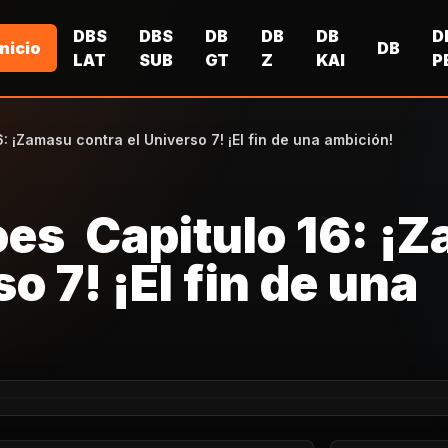
DBS
DBS
DB
DB
DB
D
Inicio
DB
LAT
SUB
GT
Z
KAI
P
: ¡Zamasu contra el Universo 7! ¡El fin de una ambición!
oes Capitulo 16: ¡
o 7! ¡El fin de una