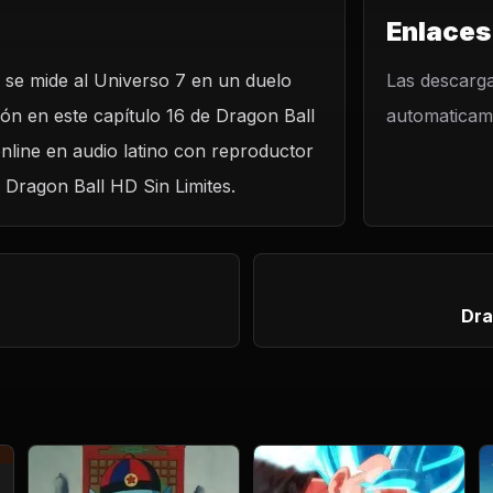
Enlaces
u se mide al Universo 7 en un duelo
LO
Las descarga
ión en este capítulo 16 de Dragon Ball
automaticame
el Universo 7!
nline en audio latino con reproductor
n Dragon Ball HD Sin Limites.
Dra