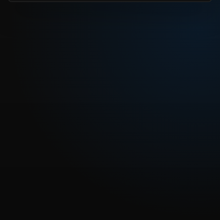
REPRODUCIR CAPITULO
Dragon Ball Heroes Capitulo 11: ¡Lucha feroz! ¡Batalla
decisiva en el Universo 11!
CARGAR REPRODUCTOR