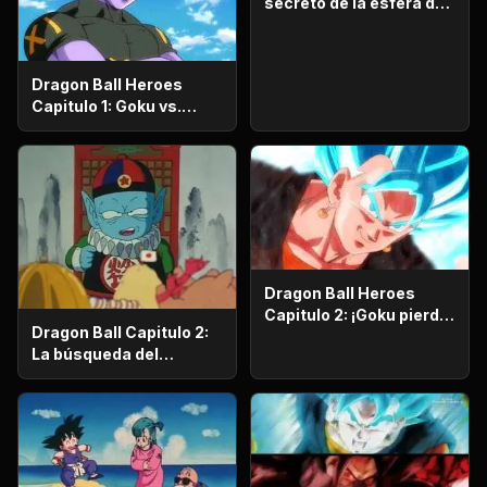
secreto de la esfera del
dragón
Dragon Ball Heroes
Capitulo 1: Goku vs.
Goku. Inicia una
apasionante batalla en
la prisión planetaria!
Dragon Ball Heroes
Capitulo 2: ¡Goku pierde
Dragon Ball Capitulo 2:
la razón!, ¡¡El alboroto
La búsqueda del
del saiyajin maligno!!
emperador