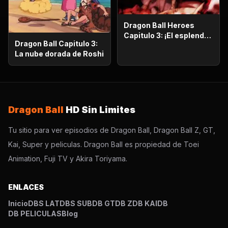
Dragon Ball Heroes
Capitulo 3: ¡El esplendor
Dragon Ball Capitulo 3:
más poderoso!,
La nube dorada de Roshi
¡Vegetto Blue kaioken
explota!
Dragon Ball
HD Sin Limites
Tu sitio para ver episodios de Dragon Ball, Dragon Ball Z, GT,
Kai, Super y peliculas. Dragon Ball es propiedad de Toei
Animation, Fuji TV y Akira Toriyama.
ENLACES
Inicio
DBS LAT
DBS SUB
DB GT
DB Z
DB KAI
DB
DB PELICULAS
Blog