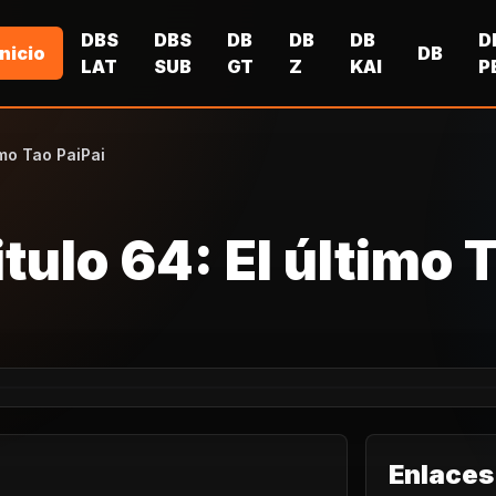
DBS
DBS
DB
DB
DB
D
Inicio
DB
LAT
SUB
GT
Z
KAI
P
imo Tao PaiPai
tulo 64: El último 
Enlaces