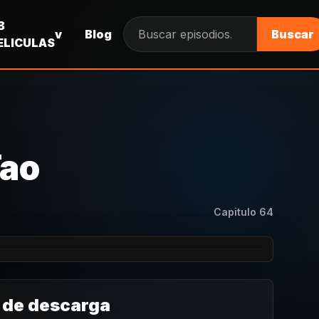
B
v
Blog
Buscar
Buscar episodios
ELICULAS
Tao
Capitulo
64
 de descarga