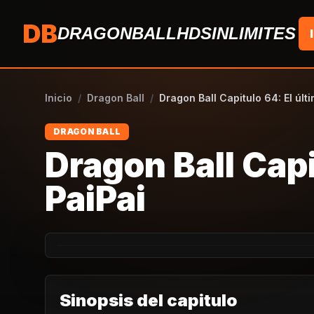
Saltar al contenido
DB
DRAGONBALLHDSINLIMITES
Inicio
/
Dragon Ball
/
Dragon Ball Capitulo 64: El últ
DRAGON BALL
Dragon Ball Capi
PaiPai
Sinopsis del capitulo