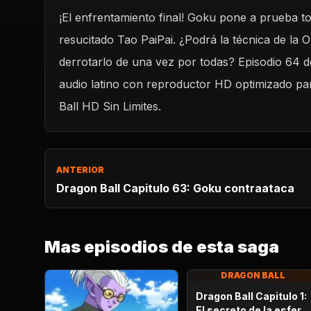
¡El enfrentamiento final! Goku pone a prueba 
REPRODUCIR CAPITULO
resucitado Tao PaiPai. ¿Podrá la técnica de la
Dragon Ball Capitulo 64: El último Tao PaiPai
derrotarlo de una vez por todas? Episodio 64 d
CARGAR REPRODUCTOR
audio latino con reproductor HD optimizado par
Ball HD Sin Limites.
ANTERIOR
Dragon Ball Capitulo 63: Goku contraataca
Mas episodios de esta saga
DRAGON BALL
Dragon Ball Capitulo 1:
El secreto de la esfera