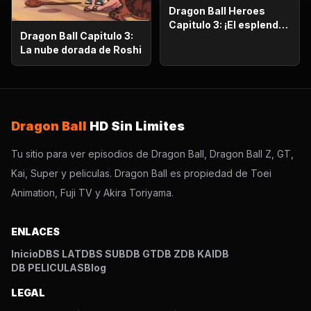
Dragon Ball Heroes
Capitulo 3: ¡El esplendor
Dragon Ball Capitulo 3:
más poderoso!,
La nube dorada de Roshi
¡Vegetto Blue kaioken
explota!
Dragon Ball
HD Sin Limites
Tu sitio para ver episodios de Dragon Ball, Dragon Ball Z, GT,
Kai, Super y peliculas. Dragon Ball es propiedad de Toei
Animation, Fuji TV y Akira Toriyama.
ENLACES
Inicio
DBS LAT
DBS SUB
DB GT
DB Z
DB KAI
DB
DB PELICULAS
Blog
LEGAL