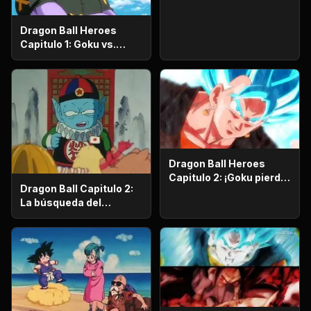
Dragon Ball Heroes
Capitulo 1: Goku vs.
Goku. Inicia una
apasionante batalla en
la prisión planetaria!
Dragon Ball Heroes
Capitulo 2: ¡Goku pierde
Dragon Ball Capitulo 2:
la razón!, ¡¡El alboroto
La búsqueda del
del saiyajin maligno!!
emperador