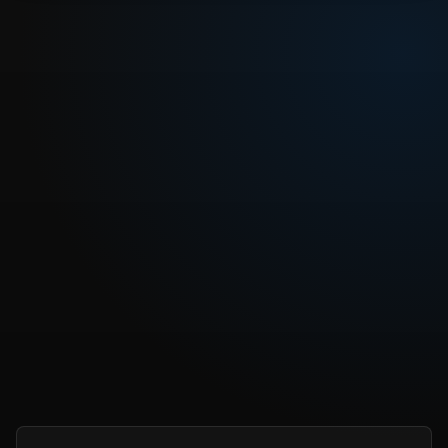
REPRODUCIR CAPITULO
Dragon Ball Capitulo 62: El beneficio del agua sagrada
CARGAR REPRODUCTOR