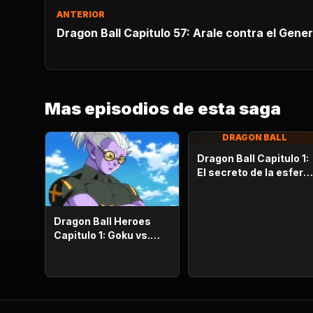
ANTERIOR
Dragon Ball Capitulo 57: Arale contra el Gener
Mas episodios de esta saga
DRAGON BALL
Dragon Ball Capitulo 1:
El secreto de la esfera
del dragón
Dragon Ball Heroes
Capitulo 1: Goku vs.
Goku. Inicia una
apasionante batalla en
la prisión planetaria!