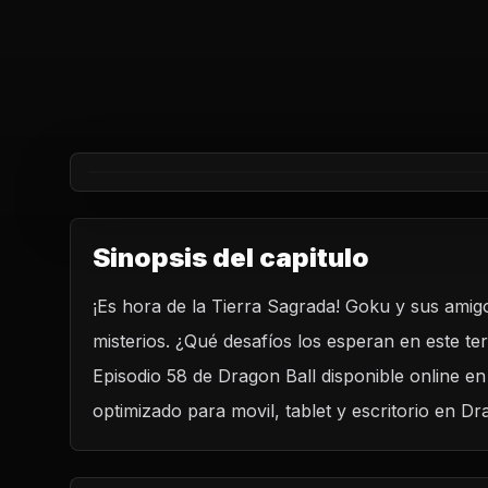
Sinopsis del capitulo
¡Es hora de la Tierra Sagrada! Goku y sus amigo
REPRODUCIR CAPITULO
misterios. ¿Qué desafíos los esperan en este terr
Dragon Ball Capitulo 58: La Tierra Sagrada
Episodio 58 de Dragon Ball disponible online e
CARGAR REPRODUCTOR
optimizado para movil, tablet y escritorio en Dr