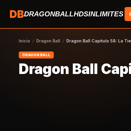
Saltar al contenido
DB
DRAGONBALLHDSINLIMITES
Inicio
/
Dragon Ball
/
Dragon Ball Capitulo 58: La Ti
DRAGON BALL
Dragon Ball Capi