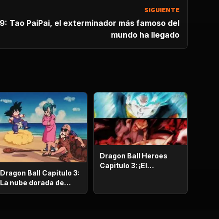
SIGUIENTE
59: Tao PaiPai, el exterminador más famoso del
mundo ha llegado
Dragon Ball Heroes
Capitulo 3: ¡El
Dragon Ball Capitulo 3:
esplendor más
La nube dorada de
poderoso!, ¡Vegetto
Roshi
Blue kaioken explota!