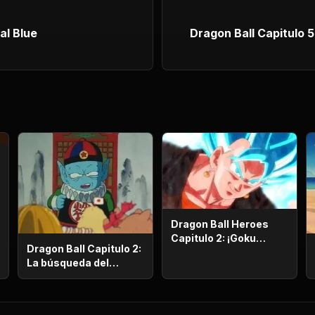
al Blue
Dragon Ball Capitulo 
Dragon Ball Heroes
Capitulo 2: ¡Goku
Dragon Ball Capitulo 2:
pierde la razón!, ¡¡El
La búsqueda del
alboroto del saiyajin
emperador
maligno!!