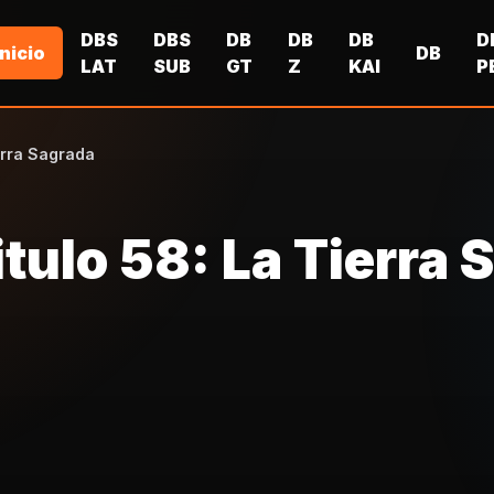
DBS
DBS
DB
DB
DB
D
Inicio
DB
LAT
SUB
GT
Z
KAI
P
erra Sagrada
tulo 58: La Tierra 