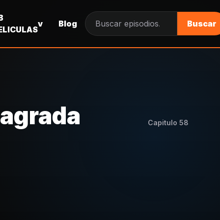
B
v
Blog
Buscar
Buscar episodios
ELICULAS
Sagrada
Capitulo
58