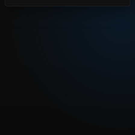
REPRODUCIR CAPITULO
Dragon Ball Capitulo 41: El último día en la torre de la
fuerza
CARGAR REPRODUCTOR