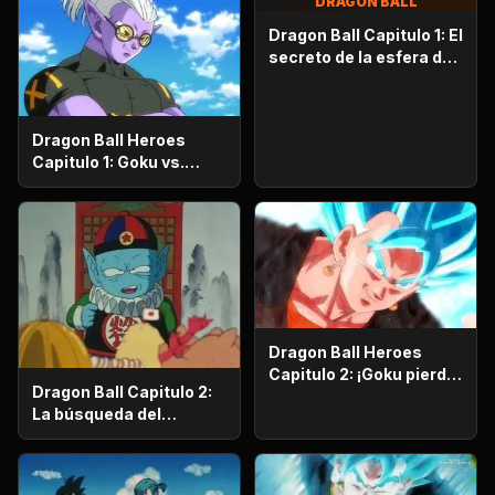
DRAGON BALL
Dragon Ball Capitulo 1: El
secreto de la esfera del
dragón
Dragon Ball Heroes
Capitulo 1: Goku vs.
Goku. Inicia una
apasionante batalla en
la prisión planetaria!
Dragon Ball Heroes
Capitulo 2: ¡Goku pierde
Dragon Ball Capitulo 2:
la razón!, ¡¡El alboroto
La búsqueda del
del saiyajin maligno!!
emperador