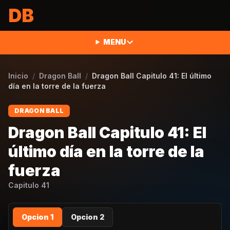
Saltar al contenido
DB
MENU
Inicio
/
Dragon Ball
/
Dragon Ball Capitulo 41: El último
día en la torre de la fuerza
DRAGON BALL
Dragon Ball Capitulo 41: El
último día en la torre de la
fuerza
Capitulo
41
Opcion 1
Opcion 2