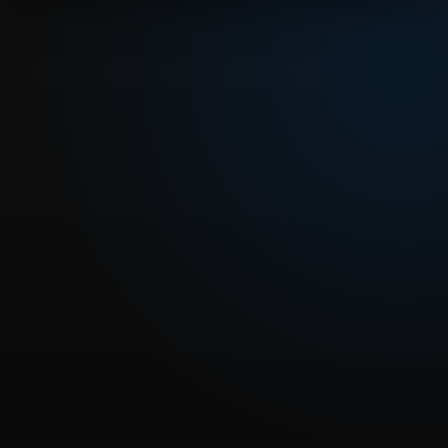
REPRODUCIR CAPITULO
Dragon Ball Capitulo 33: La leyenda del Dragón
CARGAR REPRODUCTOR