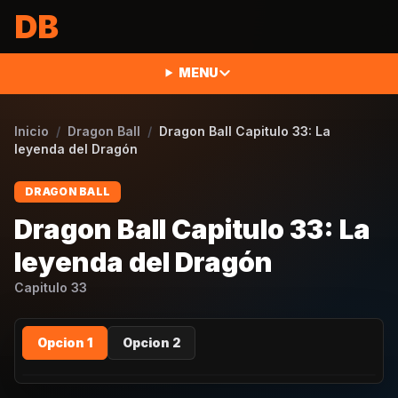
Saltar al contenido
DB
MENU
Inicio
/
Dragon Ball
/
Dragon Ball Capitulo 33: La
leyenda del Dragón
DRAGON BALL
Dragon Ball Capitulo 33: La
leyenda del Dragón
Capitulo
33
Opcion 1
Opcion 2