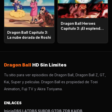
Dragon Ball Heroes
Capitulo 3: ¡El esplendor
Dragon Ball Capitulo 3:
más poderoso!,
La nube dorada de Roshi
¡Vegetto Blue kaioken
explota!
Dragon Ball
HD Sin Limites
Tu sitio para ver episodios de Dragon Ball, Dragon Ball Z, GT,
Kai, Super y peliculas. Dragon Ball es propiedad de Toei
Animation, Fuji TV y Akira Toriyama.
ENLACES
Inicio
DBS LAT
DBS SUB
DB GT
DB Z
DB KAI
DB