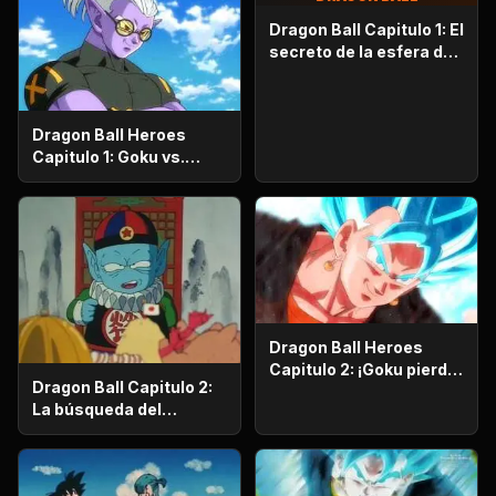
Dragon Ball Capitulo 1: El
secreto de la esfera del
dragón
Dragon Ball Heroes
Capitulo 1: Goku vs.
Goku. Inicia una
apasionante batalla en
la prisión planetaria!
Dragon Ball Heroes
Capitulo 2: ¡Goku pierde
Dragon Ball Capitulo 2:
la razón!, ¡¡El alboroto
La búsqueda del
del saiyajin maligno!!
emperador