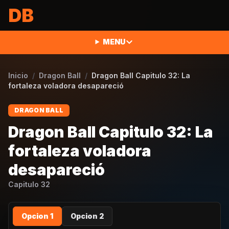
Saltar al contenido
DB
MENU
Inicio
/
Dragon Ball
/
Dragon Ball Capitulo 32: La
fortaleza voladora desapareció
DRAGON BALL
Dragon Ball Capitulo 32: La
fortaleza voladora
desapareció
Capitulo
32
Opcion 1
Opcion 2