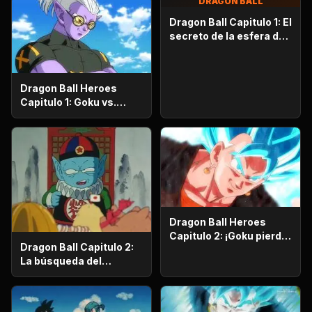
DRAGON BALL
Dragon Ball Capitulo 1: El
secreto de la esfera del
dragón
Dragon Ball Heroes
Capitulo 1: Goku vs.
Goku. Inicia una
apasionante batalla en
la prisión planetaria!
Dragon Ball Heroes
Capitulo 2: ¡Goku pierde
Dragon Ball Capitulo 2:
la razón!, ¡¡El alboroto
La búsqueda del
del saiyajin maligno!!
emperador