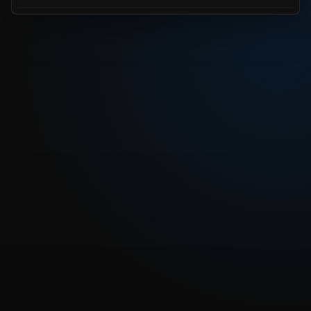
REPRODUCIR CAPITULO
Dragon Ball Capitulo 32: La fortaleza voladora
desapareció
CARGAR REPRODUCTOR