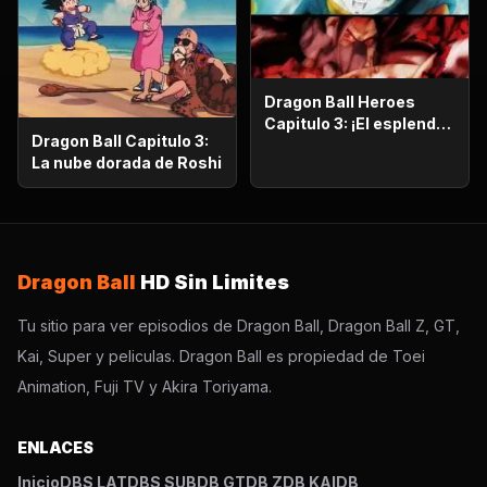
Dragon Ball Heroes
Capitulo 3: ¡El esplendor
Dragon Ball Capitulo 3:
más poderoso!,
La nube dorada de Roshi
¡Vegetto Blue kaioken
explota!
Dragon Ball
HD Sin Limites
Tu sitio para ver episodios de Dragon Ball, Dragon Ball Z, GT,
Kai, Super y peliculas. Dragon Ball es propiedad de Toei
Animation, Fuji TV y Akira Toriyama.
ENLACES
Inicio
DBS LAT
DBS SUB
DB GT
DB Z
DB KAI
DB