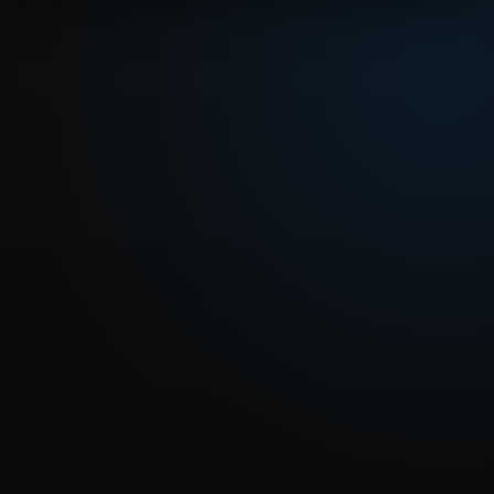
REPRODUCIR CAPITULO
Dragon Ball Capitulo 23: El horrible Guilan
CARGAR REPRODUCTOR