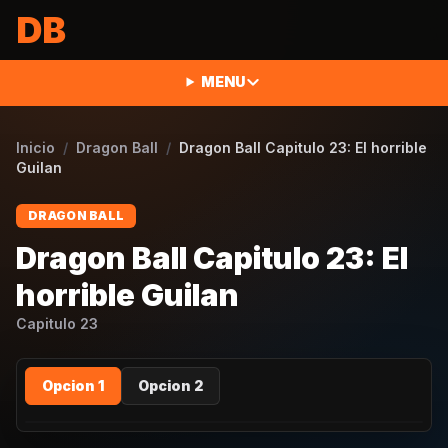
Saltar al contenido
DB
MENU
Inicio
/
Dragon Ball
/
Dragon Ball Capitulo 23: El horrible
Guilan
DRAGON BALL
Dragon Ball Capitulo 23: El
horrible Guilan
Capitulo
23
Opcion 1
Opcion 2