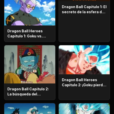
Dragon Ball Capitulo 1: El
secreto de la esfera del
dragón
Dragon Ball Heroes
Capitulo 1: Goku vs.
Goku. Inicia una
apasionante batalla en
la prisión planetaria!
Dragon Ball Heroes
Capitulo 2: ¡Goku pierde
Dragon Ball Capitulo 2:
la razón!, ¡¡El alboroto
La búsqueda del
del saiyajin maligno!!
emperador