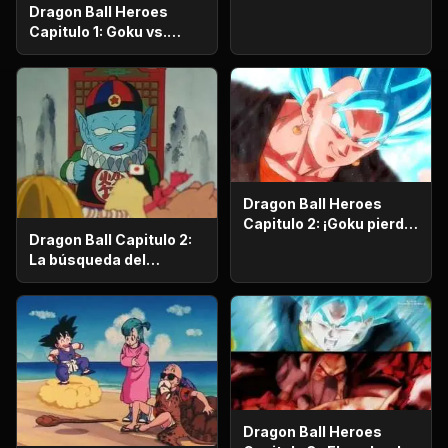
Dragon Ball Heroes
Capitulo 1: Goku vs.
Goku. Inicia una
apasionante batalla en
la prisión planetaria!
Dragon Ball Heroes
Capitulo 2: ¡Goku pierde
Dragon Ball Capitulo 2:
la razón!, ¡¡El alboroto
La búsqueda del
del saiyajin maligno!!
emperador
Dragon Ball Heroes