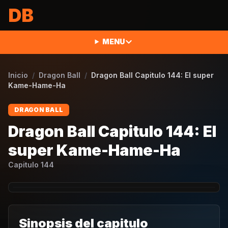
Saltar al contenido
DB
MENU
Inicio
/
Dragon Ball
/
Dragon Ball Capitulo 144: El super
Kame-Hame-Ha
DRAGON BALL
Dragon Ball Capitulo 144: El
super Kame-Hame-Ha
Capitulo
144
Sinopsis del capitulo