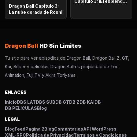
Capitulo 3: ¡El esplendor
Dragon Ball Capitulo 3:
más poderoso!,
La nube dorada de Roshi
¡Vegetto Blue kaioken
explota!
Dragon Ball
HD Sin Limites
Tu sitio para ver episodios de Dragon Ball, Dragon Ball Z, GT,
Kai, Super y peliculas. Dragon Ball es propiedad de Toei
Animation, Fuji TV y Akira Toriyama.
ENLACES
Inicio
DBS LAT
DBS SUB
DB GT
DB Z
DB KAI
DB
DB PELICULAS
Blog
LEGAL
Blog
Feed
Pagina 2
Blog
Comentarios
API WordPress
XML-RPC
Politica de Privacidad
Terminos y Condiciones