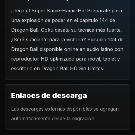
¡Llega el Super Kame-Hame-Ha! Prepárate para
REPRODUCIR CAPITULO
una explosión de poder en el capítulo 144 de
Dragon Ball Capitulo 144: El super Kame-Hame-Ha
Dragon Ball. Goku desata su técnica más fuerte.
CARGAR REPRODUCTOR
¿Será suficiente para la victoria? Episodio 144 de
Dragon Ball disponible online en audio latino con
reproductor HD optimizado para movil, tablet y
escritorio en Dragon Ball HD Sin Limites.
Enlaces de descarga
Las descargas externas disponibles se agregan
automaticamente desde la migracion.