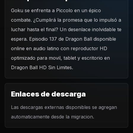
Goku se enfrenta a Piccolo en un épico
REPRODUCIR CAPITULO
combate. ¿Cumplirá la promesa que lo impulsó a
Dragon Ball Capitulo 137: La promesa de Goku
luchar hasta el final? Un desenlace inolvidable te
CARGAR REPRODUCTOR
espera. Episodio 137 de Dragon Ball disponible
online en audio latino con reproductor HD
optimizado para movil, tablet y escritorio en
Dragon Ball HD Sin Limites.
Enlaces de descarga
Las descargas externas disponibles se agregan
automaticamente desde la migracion.