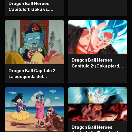
Dragon Ball Heroes
Capitulo 1: Goku vs.
Goku. Inicia una
apasionante batalla en
la prisión planetaria!
Dragon Ball Heroes
Capitulo 2: ¡Goku pierde
Dragon Ball Capitulo 2:
la razón!, ¡¡El alboroto
La búsqueda del
del saiyajin maligno!!
emperador
Dragon Ball Heroes