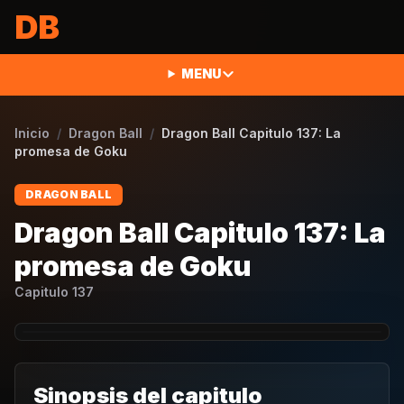
Saltar al contenido
DB
MENU
Inicio
/
Dragon Ball
/
Dragon Ball Capitulo 137: La
promesa de Goku
DRAGON BALL
Dragon Ball Capitulo 137: La
promesa de Goku
Capitulo
137
Sinopsis del capitulo