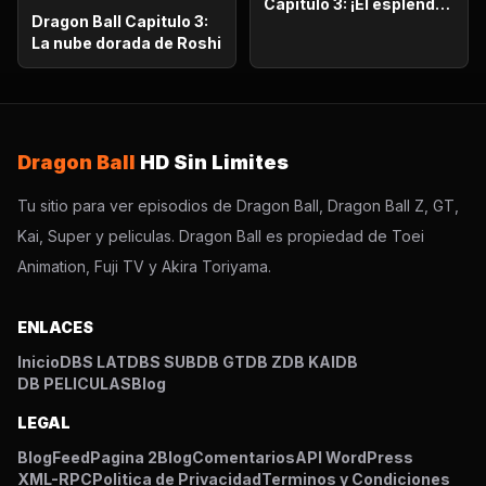
Capitulo 3: ¡El esplendor
Dragon Ball Capitulo 3:
más poderoso!,
La nube dorada de Roshi
¡Vegetto Blue kaioken
explota!
Dragon Ball
HD Sin Limites
Tu sitio para ver episodios de Dragon Ball, Dragon Ball Z, GT,
Kai, Super y peliculas. Dragon Ball es propiedad de Toei
Animation, Fuji TV y Akira Toriyama.
ENLACES
Inicio
DBS LAT
DBS SUB
DB GT
DB Z
DB KAI
DB
DB PELICULAS
Blog
LEGAL
Blog
Feed
Pagina 2
Blog
Comentarios
API WordPress
XML-RPC
Politica de Privacidad
Terminos y Condiciones