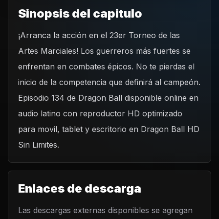
Sinopsis del capitulo
¡Arranca la acción en el 23er Torneo de las
REPRODUCIR CAPITULO
Artes Marciales! Los guerreros más fuertes se
Dragon Ball Capitulo 134: El torneo de las Artes Marciales
ha comenzado
enfrentan en combates épicos. No te pierdas el
CARGAR REPRODUCTOR
inicio de la competencia que definirá al campeón.
Episodio 134 de Dragon Ball disponible online en
audio latino con reproductor HD optimizado
para movil, tablet y escritorio en Dragon Ball HD
Sin Limites.
Enlaces de descarga
Las descargas externas disponibles se agregan