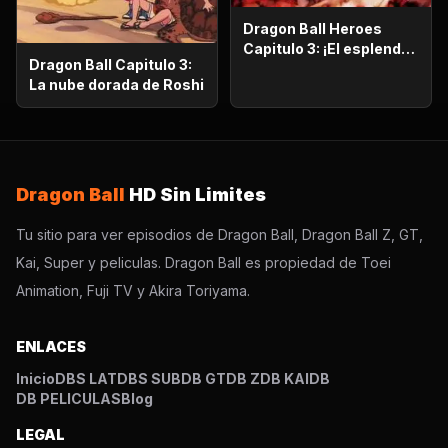
Dragon Ball Heroes
Capitulo 3: ¡El esplendor
Dragon Ball Capitulo 3:
más poderoso!,
La nube dorada de Roshi
¡Vegetto Blue kaioken
explota!
Dragon Ball
HD Sin Limites
Tu sitio para ver episodios de Dragon Ball, Dragon Ball Z, GT,
Kai, Super y peliculas. Dragon Ball es propiedad de Toei
Animation, Fuji TV y Akira Toriyama.
ENLACES
Inicio
DBS LAT
DBS SUB
DB GT
DB Z
DB KAI
DB
DB PELICULAS
Blog
LEGAL