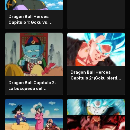
dragón
Dragon Ball Heroes
Capitulo 1: Goku vs.
Goku. Inicia una
apasionante batalla en
la prisión planetaria!
Dragon Ball Heroes
Capitulo 2: ¡Goku pierde
Dragon Ball Capitulo 2:
la razón!, ¡¡El alboroto
La búsqueda del
del saiyajin maligno!!
emperador