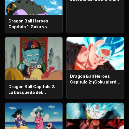
dragón
Dragon Ball Heroes
Capitulo 1: Goku vs.
Goku. Inicia una
apasionante batalla en
la prisión planetaria!
Dragon Ball Heroes
Capitulo 2: ¡Goku pierde
Dragon Ball Capitulo 2:
la razón!, ¡¡El alboroto
La búsqueda del
del saiyajin maligno!!
emperador