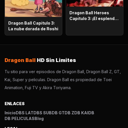
Dragon Ball Heroes
Capitulo 3: ¡El esplendor
Dragon Ball Capitulo 3:
más poderoso!,
La nube dorada de Roshi
¡Vegetto Blue kaioken
explota!
Dragon Ball
HD Sin Limites
Tu sitio para ver episodios de Dragon Ball, Dragon Ball Z, GT,
Kai, Super y peliculas. Dragon Ball es propiedad de Toei
Animation, Fuji TV y Akira Toriyama.
ENLACES
Inicio
DBS LAT
DBS SUB
DB GT
DB Z
DB KAI
DB
DB PELICULAS
Blog