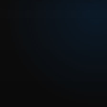
REPRODUCIR CAPITULO
Dragon Ball Capitulo 131: Cada quién toma un camino
CARGAR REPRODUCTOR