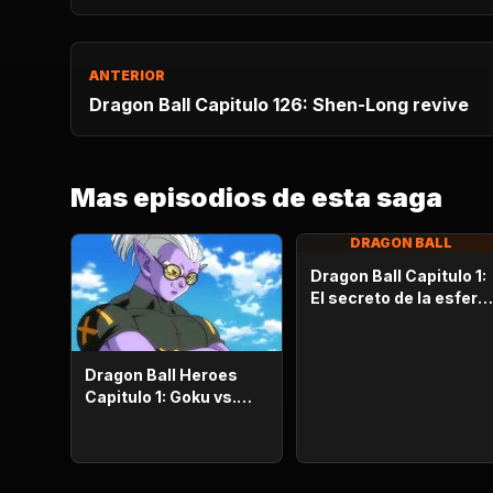
ANTERIOR
Dragon Ball Capitulo 126: Shen-Long revive
Mas episodios de esta saga
DRAGON BALL
Dragon Ball Capitulo 1:
El secreto de la esfera
del dragón
Dragon Ball Heroes
Capitulo 1: Goku vs.
Goku. Inicia una
apasionante batalla en
la prisión planetaria!