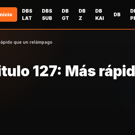
DBS
DBS
DB
DB
DB
D
Inicio
DB
LAT
SUB
GT
Z
KAI
P
 rápido que un relámpago
itulo 127: Más rápi