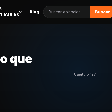
B
v
Blog
Buscar
Buscar episodios
ELICULAS
do que
Capitulo
127