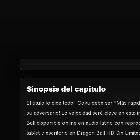
Sinopsis del capitulo
El título lo dice todo: ¡Goku debe ser "Más rá
REPRODUCIR CAPITUL
su adversario! La velocidad será clave en esta 
Dragon Ball Capitulo 127: Más rápido que un rel
Ball disponible online en audio latino con repr
CARGAR REPRODUCTOR
tablet y escritorio en Dragon Ball HD Sin Limites