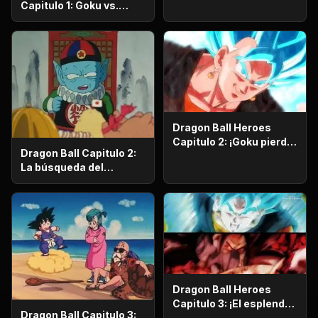
Capitulo 1: Goku vs.
Goku. Inicia una
apasionante batalla en
la prisión planetaria!
Dragon Ball Heroes
Capitulo 2: ¡Goku pierde
Dragon Ball Capitulo 2:
la razón!, ¡¡El alboroto
La búsqueda del
del saiyajin maligno!!
emperador
Dragon Ball Heroes
Capitulo 3: ¡El esplendor
Dragon Ball Capitulo 3:
más poderoso!,