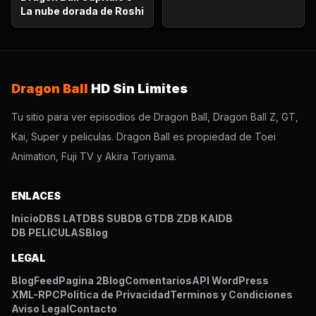
La nube dorada de Roshi
¡Vegetto Blue kaioken
explota!
Dragon Ball
HD Sin Limites
Tu sitio para ver episodios de Dragon Ball, Dragon Ball Z, GT,
Kai, Super y peliculas. Dragon Ball es propiedad de Toei
Animation, Fuji TV y Akira Toriyama.
ENLACES
Inicio
DBS LAT
DBS SUB
DB GT
DB Z
DB KAI
DB
DB PELICULAS
Blog
LEGAL
Blog
Feed
Pagina 2
Blog
Comentarios
API WordPress
XML-RPC
Politica de Privacidad
Terminos y Condiciones
Aviso Legal
Contacto