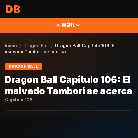
Saltar al contenido
DB
MENU
Inicio
/
Dragon Ball
/
Dragon Ball Capitulo 106: El
malvado Tambori se acerca
DRAGON BALL
Dragon Ball Capitulo 106: El
malvado Tambori se acerca
Capitulo
106