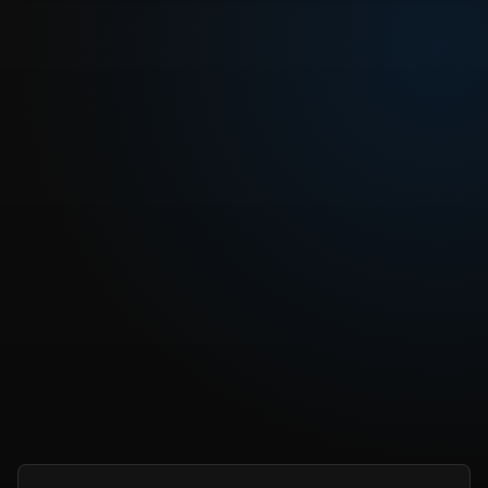
REPRODUCIR CAPITULO
Dragon Ball Capitulo 106: El malvado Tambori se acerca
CARGAR REPRODUCTOR