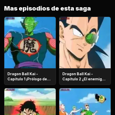
Mas episodios de esta saga
Dragon Ball Kai -
Dragon Ball Kai -
Capítulo 1 ¡Prólogo de
Capítulo 2 ¿El enemigo
batalla! ¡El regreso de
es el hermano mayor de
Gokú!
Gokú? ¡El secreto de los
poderosos guerreros
saiyajin!