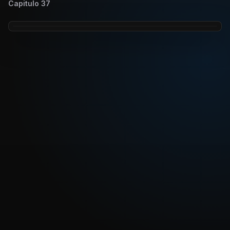
Capitulo
37
REPRODUCIR CAPITULO
Dragon Ball Kai - Capítulo 37 ¡Una transformación de
pesadilla! ¡El poder de pelea de Freezer es de ¿un
millón?!
CARGAR REPRODUCTOR