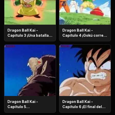
Dragon Ball Kai -
Dragon Ball Kai -
Capítulo 3 ¡Una batalla
Capítulo 4 ¡Gokú corre
de vida o muerte! ¡El
en el más allá! ¡El
ataque desesperado de
camino de la serpiente
Gokú y Pikoro!
de un millón de
kilómetros!
Dragon Ball Kai -
Dragon Ball Kai -
Capítulo 5
Capítulo 6 ¡El final del
¡Supervivencia en el
camino de la serpiente!