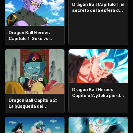
Dragon Ball Capitulo 1: El
secreto de la esfera del
dragón
Dragon Ball Heroes
Capitulo 1: Goku vs.
Goku. Inicia una
apasionante batalla en
la prisión planetaria!
Dragon Ball Heroes
Capitulo 2: ¡Goku pierde
Dragon Ball Capitulo 2:
la razón!, ¡¡El alboroto
La búsqueda del
del saiyajin maligno!!
emperador