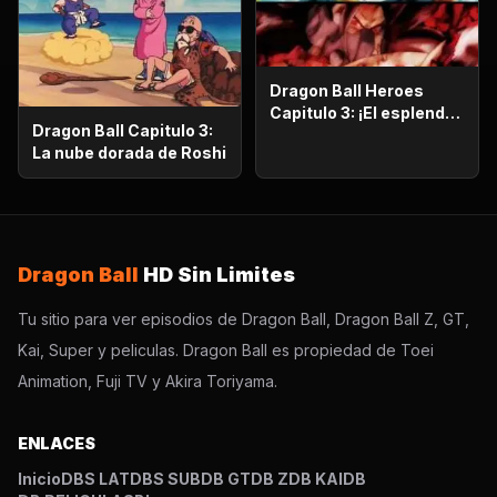
Dragon Ball Heroes
Capitulo 3: ¡El esplendor
Dragon Ball Capitulo 3:
más poderoso!,
La nube dorada de Roshi
¡Vegetto Blue kaioken
explota!
Dragon Ball
HD Sin Limites
Tu sitio para ver episodios de Dragon Ball, Dragon Ball Z, GT,
Kai, Super y peliculas. Dragon Ball es propiedad de Toei
Animation, Fuji TV y Akira Toriyama.
ENLACES
Inicio
DBS LAT
DBS SUB
DB GT
DB Z
DB KAI
DB