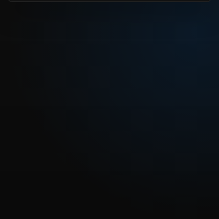
REPRODUCIR CAPITULO
Dragon Ball Heroes Capitulo 25: ¡Gran batalla decisiva
en el Infierno! ¡El nuevo Janemba!
CARGAR REPRODUCTOR