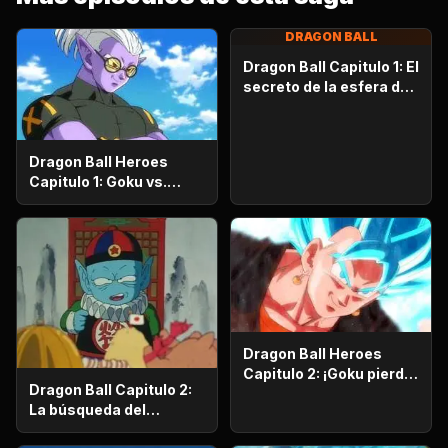
DRAGON BALL
Dragon Ball Capitulo 1: El
secreto de la esfera del
dragón
Dragon Ball Heroes
Capitulo 1: Goku vs.
Goku. Inicia una
apasionante batalla en
la prisión planetaria!
Dragon Ball Heroes
Capitulo 2: ¡Goku pierde
Dragon Ball Capitulo 2:
la razón!, ¡¡El alboroto
La búsqueda del
del saiyajin maligno!!
emperador