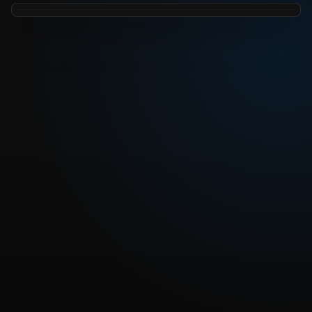
REPRODUCIR CAPITULO
Dragon Ball Capitulo 153: La montaña Fly-Pan esta en
llamas, una decisión de vida o muerte
CARGAR REPRODUCTOR