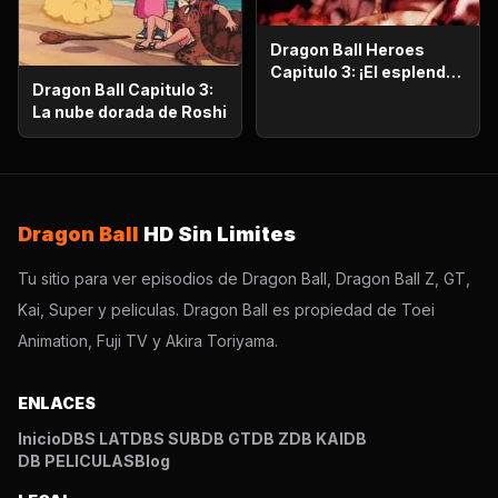
Dragon Ball Heroes
Capitulo 3: ¡El esplendor
Dragon Ball Capitulo 3:
más poderoso!,
La nube dorada de Roshi
¡Vegetto Blue kaioken
explota!
Dragon Ball
HD Sin Limites
Tu sitio para ver episodios de Dragon Ball, Dragon Ball Z, GT,
Kai, Super y peliculas. Dragon Ball es propiedad de Toei
Animation, Fuji TV y Akira Toriyama.
ENLACES
Inicio
DBS LAT
DBS SUB
DB GT
DB Z
DB KAI
DB
DB PELICULAS
Blog