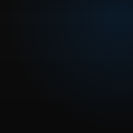
REPRODUCIR CAPITULO
Dragon Ball Capitulo 73: ¿Qué es el resplandor del
diablo?
CARGAR REPRODUCTOR