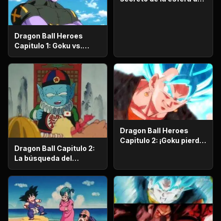
dragón
Dragon Ball Heroes
Capitulo 1: Goku vs.
Goku. Inicia una
apasionante batalla en
la prisión planetaria!
Dragon Ball Heroes
Capitulo 2: ¡Goku pierde
Dragon Ball Capitulo 2:
la razón!, ¡¡El alboroto
La búsqueda del
del saiyajin maligno!!
emperador