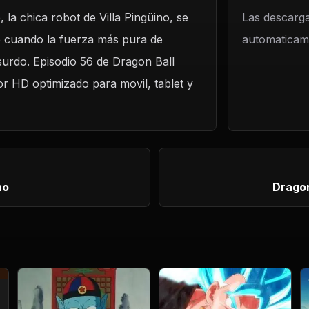
 la chica robot de Villa Pingüino, se
O
Las descarga
 cuando la fuerza más pura de
automaticame
oladora
urdo. Episodio 56 de Dragon Ball
or HD optimizado para movil, tablet y
no
Dragon