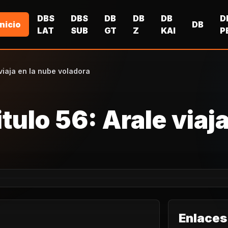
DBS
DBS
DB
DB
DB
D
Inicio
DB
LAT
SUB
GT
Z
KAI
P
viaja en la nube voladora
tulo 56: Arale viaja
Enlaces