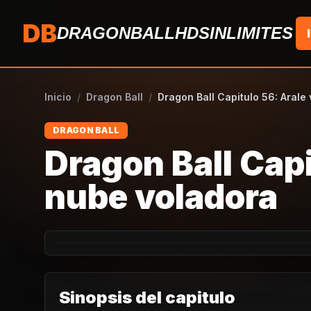
Saltar al contenido
DB
DRAGONBALLHDSINLIMITES
Inicio
/
Dragon Ball
/
Dragon Ball Capitulo 56: Arale 
DRAGON BALL
Dragon Ball Capi
nube voladora
Sinopsis del capitulo