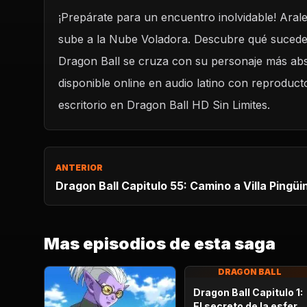
¡Prepárate para un encuentro inolvidable! Arale,
REPRODUCIR CAPITUL
sube a la Nube Voladora. Descubre qué sucede
Dragon Ball Capitulo 56: Arale viaja en la nube v
Dragon Ball se cruza con su personaje más abs
CARGAR REPRODUCTOR
disponible online en audio latino con reproduct
escritorio en Dragon Ball HD Sin Limites.
ANTERIOR
Dragon Ball Capitulo 55: Camino a Villa Pingüi
Mas episodios de esta saga
DRAGON BALL
Dragon Ball Capitulo 1:
El secreto de la esfera