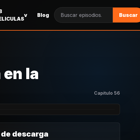
B
v
Blog
Buscar
Buscar episodios
ELICULAS
 en la
Capitulo
56
 de descarga